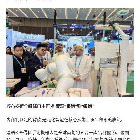
核心技術全鏈條自主可控,實現“跟跑”到“領跑”
客商們駐足的背後,是元化智能在核心技術上多年積累的底氣。
錕鋙®全骨科手術機器人是全球首創的五合一產品,膝關節、髖關
節、單髁、脊柱、創傷五種術式,一臺機器全部覆蓋,填補了國際同