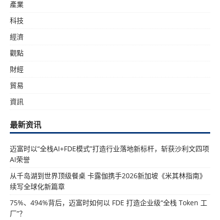
產業
科技
經濟
觀點
財經
貿易
資訊
最新资讯
迈富时以“全栈AI+FDE模式”打造行业落地新标杆，斩获沙利文四项
AI荣誉
从千岛湖到世界顶级餐桌 卡露伽携手2026新加坡《米其林指南》
续写全球化新篇章
75%、494%背后，迈富时如何以 FDE 打造企业级“全栈 Token 工
厂”？