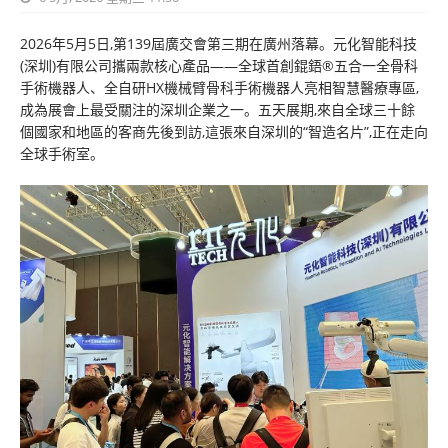
2026年5月5日,第139屆廣交會第三期在廣州落幕。元化智能科技
(深圳)有限公司攜兩款核心產品——全球首創錕鋙®五合一全骨科
手術機器人、全自研HX機械臂骨科手術機器人亮相智慧醫療專區,
成為展會上最受關注的深圳企業之一。五天展期,來自全球三十餘
個國家和地區的客商先後到訪,這張來自深圳的“智造名片”,正在走向
全球手術室。