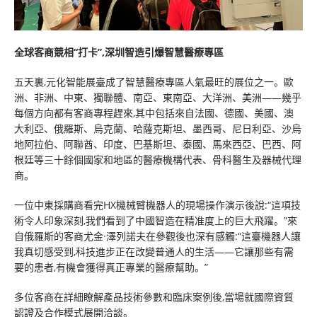
全球客商競相“打卡”,深圳智造引爆智慧醫療專區
五天裏,元化智能展臺成了智慧醫療專區人氣最旺的展位之一。歐
洲、非洲、中東、獨聯體、南亞、東南亞、大洋洲、美洲——幾乎
每個方向都有客商專程趕來,其中包括來自法國、德國、美國、澳
大利亞、俄羅斯、烏克蘭、哈薩克斯坦、墨西哥、尼日利亞、沙烏
地阿拉伯、阿聯酋、印度、巴基斯坦、泰國、馬來西亞、巴西、阿
根廷等三十餘個國家和地區的醫療機構代表、骨科醫生及器械代理
商。
一位中東採購商看完HX機械臂機器人的現場操作演示後說:“這項技
術令人印象深刻,我們看到了中國智造在精准度上的巨大飛躍。”來
自俄羅斯的客商尤金·澤列諾夫在參觀後也深有感觸:“這臺機器人讓
我真切感受到,科技進步正在改變普通人的生活——它讓那些有需
要的患者,有機會獲得真正專業的醫療幫助。”
多位客商在詳細瞭解產品技術參數和臨床案例後,當場就國際資質
認證及合作模式展開洽談。