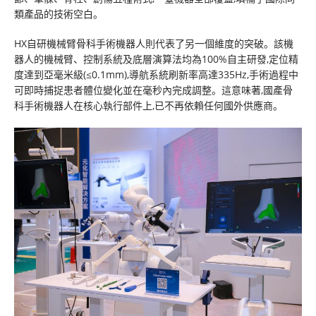
類產品的技術空白。
HX自研機械臂骨科手術機器人則代表了另一個維度的突破。該機
器人的機械臂、控制系統及底層演算法均為100%自主研發,定位精
度達到亞毫米級(≤0.1mm),導航系統刷新率高達335Hz,手術過程中
可即時捕捉患者體位變化並在毫秒內完成調整。這意味著,國產骨
科手術機器人在核心執行部件上,已不再依賴任何國外供應商。