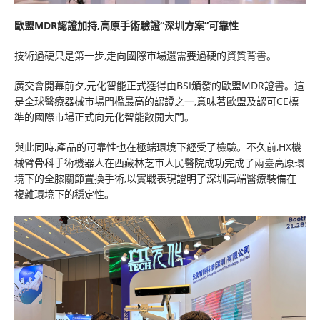
歐盟MDR認證加持,高原手術驗證“深圳方案”可靠性
技術過硬只是第一步,走向國際市場還需要過硬的資質背書。
廣交會開幕前夕,元化智能正式獲得由BSI頒發的歐盟MDR證書。這
是全球醫療器械市場門檻最高的認證之一,意味著歐盟及認可CE標
準的國際市場正式向元化智能敞開大門。
與此同時,產品的可靠性也在極端環境下經受了檢驗。不久前,HX機
械臂骨科手術機器人在西藏林芝市人民醫院成功完成了兩臺高原環
境下的全膝關節置換手術,以實戰表現證明了深圳高端醫療裝備在
複雜環境下的穩定性。