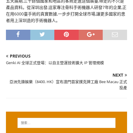
五天展期,三十餘個國家和地區的客商走進這個展臺,帶走的不只是
產品資料。從深圳出發,這家專注骨科手術機器人研發7年的企業,正
在用6000臺手術的真實數據,一步步打開全球市場,讓更多國家的患
者用上深圳造的手術機器人。
PREVIOUS
Genki AI 全球正式登場：以自主營運技術擴大 IP 管理規模
NEXT
亞洲先鋒娛樂（8400. HK）宣布澳門首家撲克牌工廠 Bee Macau 正式
投產