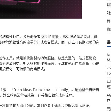
觀
財
貿
資
結構性缺口。多數創作者擅長 IP 孵化，卻受限於產品設計、供
最
依附於波動性高的流量分潤或廣告模式，而非建立可長期累積的商
从
創作工具，就是彼此割裂的物流服務。缺乏完整的一站式基礎設
林
部分經濟效益。對大多數創作者而言，全球化執行門檻過高，仍是
7
可規模化、可持續的商業模式。
T
从
现
rom Ideas To Income – Instantly」。透過整合自研自
A
I，讓全球商業營運成為可在幕後自動完成的流程。
存
一次創意輸入即可啟動。當創作者上傳圖片或輸入提示詞後，
元