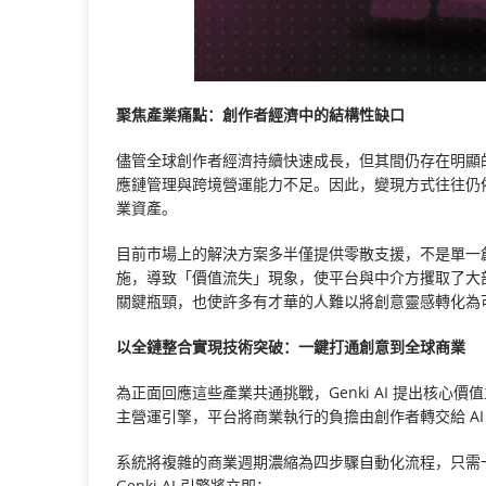
聚焦產業痛點：創作者經濟中的結構性缺口
儘管全球創作者經濟持續快速成長，但其間仍存在明顯的
應鏈管理與跨境營運能力不足。因此，變現方式往往仍
業資產。
目前市場上的解決方案多半僅提供零散支援，不是單一
施，導致「價值流失」現象，使平台與中介方攫取了大
關鍵瓶頸，也使許多有才華的人難以將創意靈感轉化為
以全鏈整合實現技術突破：一鍵打通創意到全球商業
為正面回應這些產業共通挑戰，Genki AI 提出核心價值主張：「F
主營運引擎，平台將商業執行的負擔由創作者轉交給 A
系統將複雜的商業週期濃縮為四步驟自動化流程，只需
Genki AI 引擎將立即：