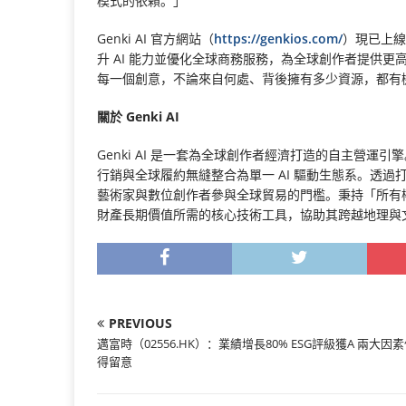
模式的依賴。」
Genki AI 官方網站（
https://genkios.com/
）現已上線
升 AI 能力並優化全球商務服務，為全球創作者提供更
每一個創意，不論來自何處、背後擁有多少資源，都有
關於 Genki AI
Genki AI 是一套為全球創作者經濟打造的自主營運
行銷與全球履約無縫整合為單一 AI 驅動生態系。透過打
藝術家與數位創作者參與全球貿易的門檻。秉持「所有權經
財產長期價值所需的核心技術工具，協助其跨越地理與
PREVIOUS
邁富時（02556.HK）：業績增長80% ESG評級獲A 兩大因
得留意