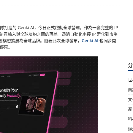
師團隊打造的 Genki AI，今日正式啟動全球營運。作為一套完整的 IP
銜接創意輸入與全球履約之間的落差。透過自動化串接 IP 孵化到市場
創構想擴展為全球品牌。隨著此次全球發布，
Genki AI
也同步開
驗優惠。
分
世
商
文
產
科
經