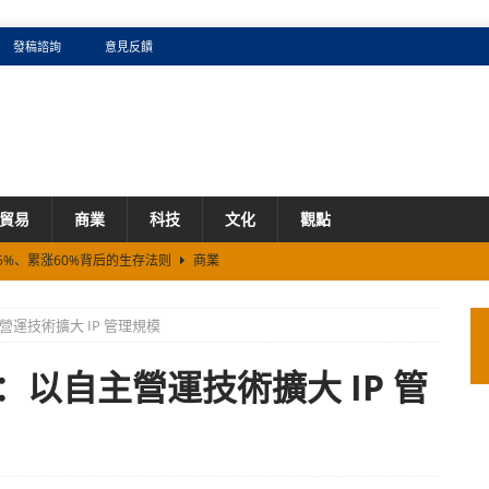
發稿諮詢
意見反饋
貿易
商業
科技
文化
觀點
5%、累涨60%背后的生存法则
商業
证券机构}
商業
主營運技術擴大 IP 管理規模
携手2026新加坡《米其林指南》续写全球化新篇章
商業
DE 打造企业级“全栈 Token 工厂”？
商業
登場：以自主營運技術擴大 IP 管
看AI圈的卡牌效应：如何兑现预估毛利？
商業