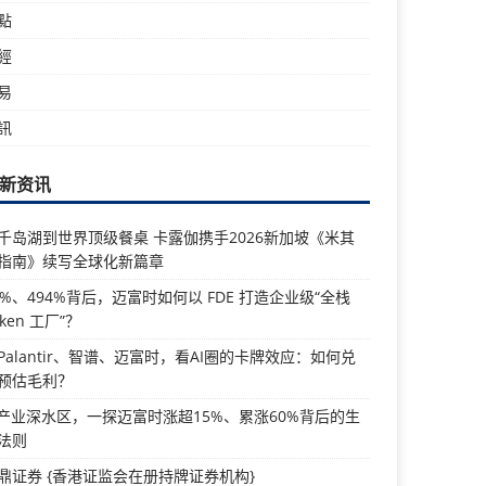
點
經
易
訊
新资讯
千岛湖到世界顶级餐桌 卡露伽携手2026新加坡《米其
指南》续写全球化新篇章
5%、494%背后，迈富时如何以 FDE 打造企业级“全栈
oken 工厂”？
Palantir、智谱、迈富时，看AI圈的卡牌效应：如何兑
预估毛利？
I产业深水区，一探迈富时涨超15%、累涨60%背后的生
法则
鼎证券 {香港证监会在册持牌证券机构}