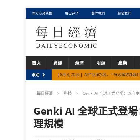
國際商業新聞
每日经济
關於我們
聯繫我們
首页
資訊
經濟
財經
產業
[ 8月 3, 2026 ]
AI产业深水区，一探迈富时涨超1
滚动
[ 7月 30, 2026 ]
元鼎证券 {香港证监会在册持牌
每日經濟
科技
Genki AI 全球正式登場：以自
[ 8月 6, 2026 ]
从千岛湖到世界顶级餐桌 卡露伽
[ 8月 5, 2026 ]
75%、494%背后，迈富时如何以 F
Genki AI 全球正式
[ 8月 5, 2026 ]
从Palantir、智谱、迈富时，
理規模