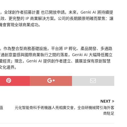
，全球創作者招募計畫 也已開放申請。未來，Genki AI 將持續提
高效、更完整的 IP 商業解決方案。公司的長期願景明確而聚焦：讓
機會實現全球商業成功。
引擎。作為整合型商務基礎設施，平台將 IP 孵化、產品開發、多通路
通創意靈感與國際商業執行之間的落差，Genki AI 大幅降低獨立
濟」理念，Genki AI 提供創作者建立、擴展並保有原創智慧
文化邊界。
NEXT
素值
元化智能骨科手術機器人亮相廣交會，全自研機械臂引海外客
商駐足