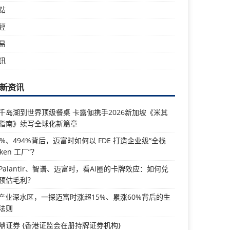
點
經
易
訊
新资讯
千岛湖到世界顶级餐桌 卡露伽携手2026新加坡《米其
指南》续写全球化新篇章
5%、494%背后，迈富时如何以 FDE 打造企业级“全栈
oken 工厂”？
Palantir、智谱、迈富时，看AI圈的卡牌效应：如何兑
预估毛利？
I产业深水区，一探迈富时涨超15%、累涨60%背后的生
法则
鼎证券 {香港证监会在册持牌证券机构}