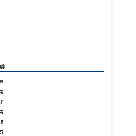
类
界
業
化
業
技
濟