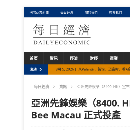
國際商業新聞
每日经济
關於我們
聯繫我們
首页
資訊
經濟
財經
產業
[ 8月 5, 2026 ]
从Palantir、智谱、迈富时，
滚动
[ 8月 3, 2026 ]
AI产业深水区，一探迈富时涨超1
每日經濟
資訊
亞洲先鋒娛樂（8400. HK）宣布
[ 7月 30, 2026 ]
元鼎证券 {香港证监会在册持牌
[ 8月 6, 2026 ]
从千岛湖到世界顶级餐桌 卡露伽
亞洲先鋒娛樂（8400.
[ 8月 5, 2026 ]
75%、494%背后，迈富时如何以 F
Bee Macau 正式投產