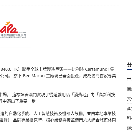
分
00. HK）聯手全球卡牌製造巨頭——比利時 Cartamundi 集
司。 旗下 Bee Macau 工廠現已全面投產，成為澳門首家專業
世
商
市場。 這標誌著澳門實現了從遊戲用品「消費地」向「高新科技
文
程中邁出了重要一步。
產
配備了先進的自動化系統、人工智慧技術及機器人設備，並由本地專業技
科
®（蜜蜂） 品牌專業撲克牌，核心業務將覆蓋澳門六大綜合旅遊休閑
經