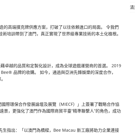
清
本土製造的高端撲克牌供應方案，打破了以往依賴進口的局面。 令我們
工藝與技術培訓帶到了澳門，真正實現了世界級專業技術的本土化植根。
牌憑藉卓越的品質和定製化設計，成為全球遊戲運營商的首選。 2019
成對 Bee® 品牌的收購。 如今，通過與亞洲先鋒娛樂的深度合作，
章。
在「澳門國際環保合作發展論壇及展覽（MIECF）」上簽署了戰略合作協
遠景，更強化了澳門作為國際商貿平臺“精準聯繫人”的角色，成功
指出：「以澳門為橋樑，Bee Macau 新工廠將助力企業連接