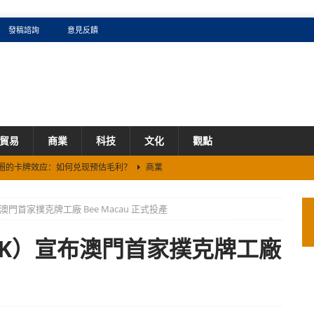
發稿諮詢
意見反饋
貿易
商業
科技
文化
觀點
看AI圈的卡牌效应：如何兑现预估毛利？
商業
5%、累涨60%背后的生存法则
商業
澳門首家撲克牌工廠 Bee Macau 正式投產
证券机构}
商業
携手2026新加坡《米其林指南》续写全球化新篇章
商業
 HK）宣布澳門首家撲克牌工廠
DE 打造企业级“全栈 Token 工厂”？
商業