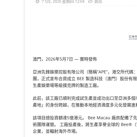
7 5月, 2026 星期四 12:04
資訊
澳門，2026年5月7日 — 實時發佈
亞洲先鋒娛樂控股有限公司（簡稱“APE”，港交所代碼：84
團，正式宣布合資成立 BEE 製造科技（澳門）股份有限公
生產娛樂場等級撲克牌的製造工廠。
此前，該工廠已順利完成試生產並成功出口至亞洲多個
產地」的身份跨越，在推動本地經濟適度多元化發展進
該項目總投資額達5億港元。 Bee Macau 廠房
術團隊運營。 工廠投產後，將生產享譽全球的 Bee
企業，並輻射海外市場。