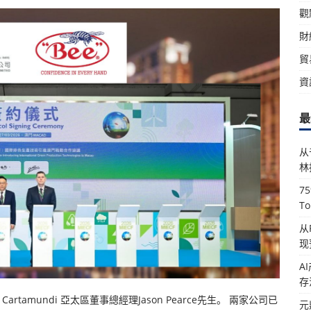
觀
財
貿
資
最
从
林
7
T
从
现
A
存
amundi 亞太區董事總經理Jason Pearce先生。 兩家公司已
元