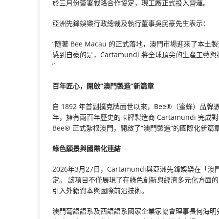
於三月份簽署戰略合作協定，現工廠正式投入營運。
亞洲先鋒娛樂行政總裁及執行董事吳民豪先生表示：
“隨著 Bee Macau 的正式落地，澳門市場迎來了
感到自豪的是，Cartamundi 將全球頂尖的生產
”
百年匠心，開啟“澳門製造”新篇章
自 1892 年首副撲克牌面世以來，Bee®（蜜蜂）品
年，擁有兩百年歷史的卡牌製造商 Cartamundi 完
Bee® 正式紮根澳門，開啟了“澳門製造”的國際化新篇
綠色願景與國際化連結
2026年3月27日，Cartamundi與亞洲先鋒娛樂
定。 該項目不僅展現了在綠色創新與經濟多元化方面的
引入外籍資本與國際前沿技術。
澳門葡語語系及西語語系國家企業家協會理事長何海明先生