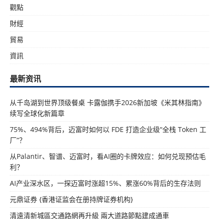
觀點
財經
貿易
資訊
最新资讯
从千岛湖到世界顶级餐桌 卡露伽携手2026新加坡《米其林指南》
续写全球化新篇章
75%、494%背后，迈富时如何以 FDE 打造企业级“全栈 Token 工
厂”？
从Palantir、智谱、迈富时，看AI圈的卡牌效应：如何兑现预估毛
利？
AI产业深水区，一探迈富时涨超15%、累涨60%背后的生存法则
元鼎证券 {香港证监会在册持牌证券机构}
清遠清新城區交通路網再升級 兩大道路節點建成通車