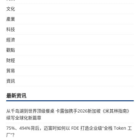
文化
產業
科技
經濟
觀點
財經
貿易
資訊
最新资讯
从千岛湖到世界顶级餐桌 卡露伽携手2026新加坡《米其林指南》
续写全球化新篇章
75%、494%背后，迈富时如何以 FDE 打造企业级“全栈 Token 工
厂”？