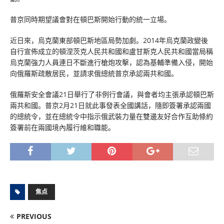
普京同時期望議會對在頓巴斯開始行動的統一立場。
近日來，烏克蘭東部頓巴斯地區局勢加劇。2014年烏克蘭政變後
自行宣佈成立的頓涅茨克人民共和國和盧甘斯克人民共和國當局稱
烏克蘭強力人員連日不斷進行槍炮攻擊，認為基輔準備入侵，開始
向俄羅斯疏散居民，並請求俄總統普京承認兩共和國。
俄羅斯安全會議21日舉行了非例行會議，與會者均主張承認頓巴斯
兩共和國。普京2月21日就此事發表全國講話，隨即簽署承認兩國
的總統令，並在總統令中指示俄武裝力量在雙邊友好合作互助條約
簽署前在兩國境內履行維和職能。
焦点
PREVIOUS