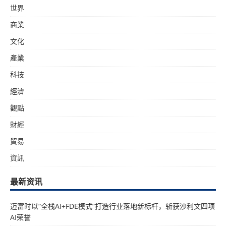
世界
商業
文化
產業
科技
經濟
觀點
財經
貿易
資訊
最新资讯
迈富时以“全栈AI+FDE模式”打造行业落地新标杆，斩获沙利文四项
AI荣誉