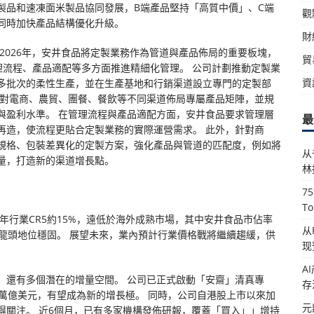
製品和速凍面米製品協同發展，B端產品堅持「高質中價」、C端
觀
同時加快產品結構優化升級。
財
2026年，安井食品將定製業務作為管道與產品佈局的重要板塊，
貿
理流程、產品適配等多方面推進精細化管理。 公司計劃推動定製業
資
多批次的柔性生產，並在生產基地和行銷渠道設立專門的定製部
針對電商、農貿、團餐、餐飲等不同渠道佈局專屬產品矩陣，並規
與盈利水準。 在管理流程與產品適配方面，安井食品要求管理層
最
再造，使流程更貼合定製業務的實際運營需求。 此外，針對商
規格、包裝差異化的定製方案，強化產品與管道的匹配度，例如將
从
量，打造新的渠道增長點。
林
7
T
年行業CR5約15%，遠低於海外成熟市場，其中安井食品市佔率
从
%，龍頭地位穩固。 展望未來，業內預計行業價格戰將繼續趨緩，供
现
A
，還有多個潛在的增量空間。 公司已正式啟動「安齋」清真專
存
萬億美元，有望成為新的增長極。 同時，公司自港股上市以來加
元
得關注。 近6個月，已有多家機構發佈研報，覆蓋「買入」」增持