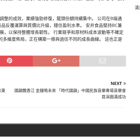
清
略調整的成效，業績強勁修復，龍頭份額持續集中。 公司在B端通
品反覆運算與質價比升級，穩住盈利水準。 安井食品堅持BC兼
展，以保持整體增長韌性。 行業競爭和原材料成本波動等不確定
的多維度佈局，正在構築一條與過往不同的成長曲線。 這也正是
NEXT
以東
國韻飄香江 金鐘鳴未來 「時代國韻」中國民族音樂專場音樂會
首演圓滿成功