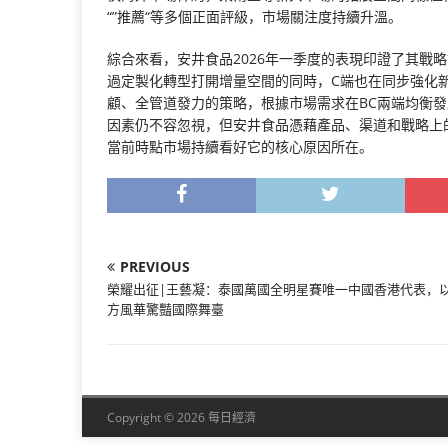
“”推薦“等多個正面評級，市場關注度持續升溫。
綜合來看，安井食品2026年一季度的表現印證了其戰
過定製化轉型打開增量空間的同時，C端也在同步強化新
顧、全管道發力的策略，根據市場需求在BC兩端均衡發
因素仍不容忽視，但安井食品憑藉產品、渠道和戰略上
當前時點市場持續看好它的核心原因所在。
PREVIOUS
榮耀出征|王藝凝：泰國萬國全明星賽唯一中國香港代表，
方風華驚豔國際舞臺
Copyright © 2026 每日經濟