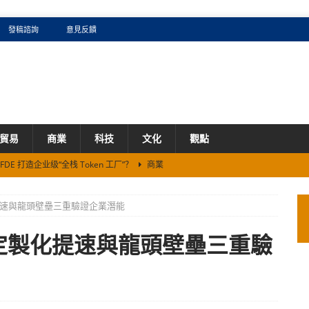
發稿諮詢
意見反饋
貿易
商業
科技
文化
觀點
DE 打造企业级“全栈 Token 工厂”？
商業
看AI圈的卡牌效应：如何兑现预估毛利？
商業
速與龍頭壁壘三重驗證企業潛能
5%、累涨60%背后的生存法则
商業
证券机构}
商業
定製化提速與龍頭壁壘三重驗
携手2026新加坡《米其林指南》续写全球化新篇章
商業