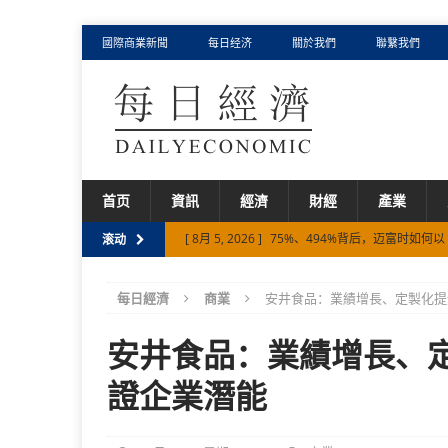
國際商業新聞
每日经济
關於我們
聯繫我們
首页
資訊
經濟
財經
產業
[ 8月 5, 2026 ]
75%、494%背后，迈富时如何以 F
滚动
[ 8月 5, 2026 ]
从Palantir、智谱、迈富时，
每日經濟
商業
安井食品：業績增長、定製化提
[ 8月 3, 2026 ]
AI产业深水区，一探迈富时涨超1
[ 7月 30, 2026 ]
元鼎证券 {香港证监会在册持牌
安井食品：業績增長、
[ 8月 6, 2026 ]
从千岛湖到世界顶级餐桌 卡露伽
證企業潛能