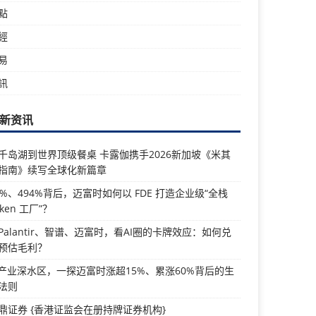
點
經
易
訊
新资讯
千岛湖到世界顶级餐桌 卡露伽携手2026新加坡《米其
指南》续写全球化新篇章
5%、494%背后，迈富时如何以 FDE 打造企业级“全栈
oken 工厂”？
Palantir、智谱、迈富时，看AI圈的卡牌效应：如何兑
预估毛利？
I产业深水区，一探迈富时涨超15%、累涨60%背后的生
法则
鼎证券 {香港证监会在册持牌证券机构}