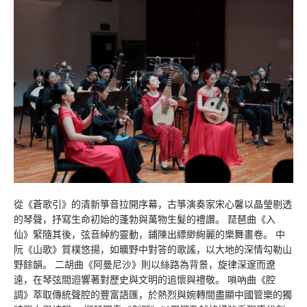
從《蒼歌引》的清新箏音拉開序幕，古箏演奏家宋心馨以晶瑩剔透
的琴聲，抒寫生命初始的蓬勃與萬物生髮的禮讚。 琵琶曲《入
仙》緊隨其後，弦音綽約靈動，鋪陳出縹緲絢麗的樂舞畫卷。 中
阮《山歌》質樸悠揚，如曠野中對答的歌謠，以大地的深情勾勒山
野餘韻。 二胡曲《阿曼尼沙》則以絲路為背景，旋律深邃而遼
遠，在琴弦間迴響著對歷史與文明的追懷與禮敬。 嗩吶曲《腔
調》萃取傳統聲腔的豐富語匯，於熱烈與婉轉間盡顯中國管樂的獨