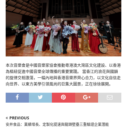
本次音樂會是中國音樂家協會推動粵港澳大灣區文化建設、以香港
為樞紐促進中國音樂全球傳播的重要實踐。 當香江的浪花與國韻
的旋律交相激蕩，一幅內地與香港音樂界齊心合力，以文化自信走
向世界、以東方美學引領風尚的巨集大圖景，正在徐徐展開。
PREVIOUS
安井食品：業績增長、定製化提速與龍頭壁壘三重驗證企業潛能