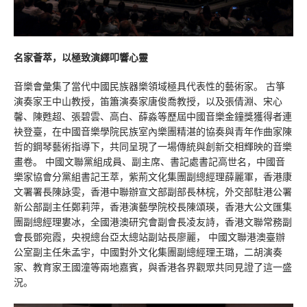
名家薈萃，以極致演繹叩響心靈
音樂會彙集了當代中國民族器樂領域極具代表性的藝術家。 古箏
演奏家王中山教授，笛簫演奏家唐俊喬教授，以及張倩淵、宋心
馨、陳甦超、張碧雲、高白、薛淼等歷屆中國音樂金鐘獎獲得者連
袂登臺，在中國音樂學院民族室內樂團精湛的協奏與青年作曲家陳
哲的鋼琴藝術指導下，共同呈現了一場傳統與創新交相輝映的音樂
畫卷。 中國文聯黨組成員、副主席、書記處書記高世名，中國音
樂家協會分黨組書記王萃，紫荊文化集團副總經理薛麗軍，香港康
文署署長陳詠雯，香港中聯辦宣文部副部長林梡，外交部駐港公署
新公部副主任鄭莉萍，香港演藝學院校長陳頌瑛，香港大公文匯集
團副總經理婁冰，全國港澳研究會副會長凌友詩，香港文聯常務副
會長鄧宛霞，央視總台亞太總站副站長廖麗， 中國文聯港澳臺辦
公室副主任朱孟宇，中國對外文化集團副總經理王璐，二胡演奏
家、教育家王國潼等兩地嘉賓，與香港各界觀眾共同見證了這一盛
況。