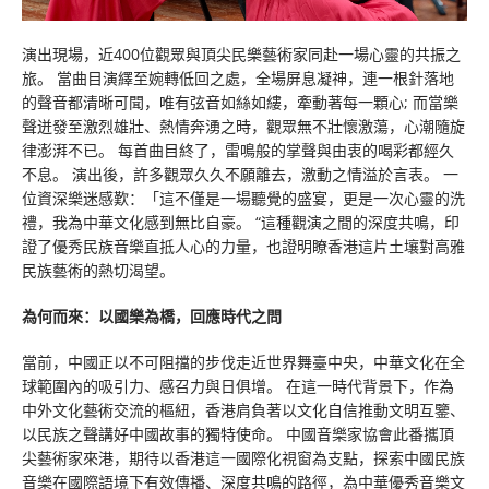
演出現場，近400位觀眾與頂尖民樂藝術家同赴一場心靈的共振之
旅。 當曲目演繹至婉轉低回之處，全場屏息凝神，連一根針落地
的聲音都清晰可聞，唯有弦音如絲如縷，牽動著每一顆心; 而當樂
聲迸發至激烈雄壯、熱情奔湧之時，觀眾無不壯懷激蕩，心潮隨旋
律澎湃不已。 每首曲目終了，雷鳴般的掌聲與由衷的喝彩都經久
不息。 演出後，許多觀眾久久不願離去，激動之情溢於言表。 一
位資深樂迷感歎：「這不僅是一場聽覺的盛宴，更是一次心靈的洗
禮，我為中華文化感到無比自豪。 “這種觀演之間的深度共鳴，印
證了優秀民族音樂直抵人心的力量，也證明瞭香港這片土壤對高雅
民族藝術的熱切渴望。
為何而來：以國樂為橋，回應時代之問
當前，中國正以不可阻擋的步伐走近世界舞臺中央，中華文化在全
球範圍內的吸引力、感召力與日俱增。 在這一時代背景下，作為
中外文化藝術交流的樞紐，香港肩負著以文化自信推動文明互鑒、
以民族之聲講好中國故事的獨特使命。 中國音樂家協會此番攜頂
尖藝術家來港，期待以香港這一國際化視窗為支點，探索中國民族
音樂在國際語境下有效傳播、深度共鳴的路徑，為中華優秀音樂文