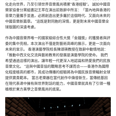
化走向世界，乃至引領世界音樂風尚積累“香港經驗”。 誠如中國音
樂家協會分黨組書記王萃在演出前致辭中所言：「當內地與香港的
音樂力量攜手並進，必將創造出更多屬於這個時代、又面向未來的
中國音樂新篇章。 “這既是對同胞的深情，更是對未來中國音樂全
球版圖的深遠考慮。
作為中國音樂界唯一的國家級綜合性大獎「金鐘獎」的獲獎者與評
委的集中亮相，本次演出不僅是對藝術高峰的展示，更是一次面向
未來的宣示。 香港演藝學院校長陳頌瑛教授在致辭中動情地說：
「推動中西文化交流與藝術教育的發展是演藝學院的使命。 我們
希望通過這樣的演出，讓年輕一代更深入地認識和熱愛我們的民族
音樂文化。 “這與中國音協的戰略思考不謀而合——香港作為國際
化程度極高的都市，其成功傳播的經驗將為中國民族音樂輻射全球
提供寶貴範本。 當古老樂器在當代創作中煥發新生，當傳統基因
在現代表達中擁有與世界對話的能力，中國音樂就具有了引領一種
植根於東方美學之音樂風尚的底氣。