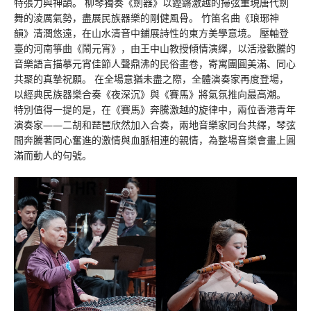
特張力與神韻。 柳琴獨奏《劍器》以鏗鏘激越的掃弦重現唐代劍
舞的淩厲氣勢，盡展民族器樂的剛健風骨。 竹笛名曲《琅琊神
韻》清潤悠遠，在山水清音中鋪展詩性的東方美學意境。 壓軸登
臺的河南箏曲《鬧元宵》，由王中山教授傾情演繹，以活潑歡騰的
音樂語言描摹元宵佳節人聲鼎沸的民俗畫卷，寄寓團圓美滿、同心
共聚的真摯祝願。 在全場意猶未盡之際，全體演奏家再度登場，
以經典民族器樂合奏《夜深沉》與《賽馬》將氣氛推向最高潮。
特別值得一提的是，在《賽馬》奔騰激越的旋律中，兩位香港青年
演奏家——二胡和琵琶欣然加入合奏，兩地音樂家同台共繹，琴弦
間奔騰著同心奮進的激情與血脈相連的親情，為整場音樂會畫上圓
滿而動人的句號。