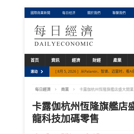
國際商業新聞
每日经济
關於我們
聯繫我們
首页
資訊
經濟
財經
產業
[ 8月 5, 2026 ]
从Palantir、智谱、迈富时，
滚动
[ 8月 3, 2026 ]
AI产业深水区，一探迈富时涨超1
每日經濟
商業
卡露伽杭州恆隆旗艦店盛大開業
[ 7月 30, 2026 ]
元鼎证券 {香港证监会在册持牌
[ 8月 6, 2026 ]
从千岛湖到世界顶级餐桌 卡露伽
卡露伽杭州恆隆旗艦店
[ 8月 5, 2026 ]
75%、494%背后，迈富时如何以 F
龍科技加碼零售