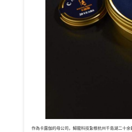
作為卡露伽的母公司，鱘龍科技紮根杭州千島湖二十余