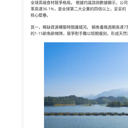
全球高端食材競爭格局。 根據灼識諮詢數據顯示，公司自
率高達36.1%，是全球第二大企業的四倍以上，妥妥
核心壁壘。
其一，稀缺資源構築時間護城河。 鱘魚養殖週期長達7
的1-15齡魚齡梯隊，競爭對手難以短期複刻，形成天