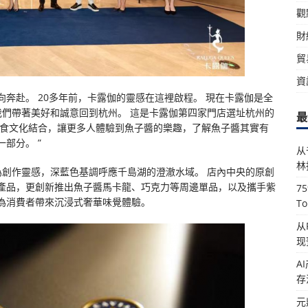
觀
財
貿
資
奔赴。 20多年前，卡露伽的靈感在這裡啟程。 現在卡露伽是全
我們帶著美好和誠意回到杭州。 這是卡露伽第四家門店選址杭州的
最
飲食文化結合，讓更多人體驗到魚子醬的樂趣，了解魚子醬其實有
部分。 ”
从
林
為創作靈感，深藍色基調呼應千島湖的澄澈水域。 店內
中央
的原創
產品，更創新推出魚子醬馬卡龍、巧克力等周邊單品，以及攜手紫
7
為消費者帶來沉浸式奢華味覺體驗。
T
从
现
A
存
元