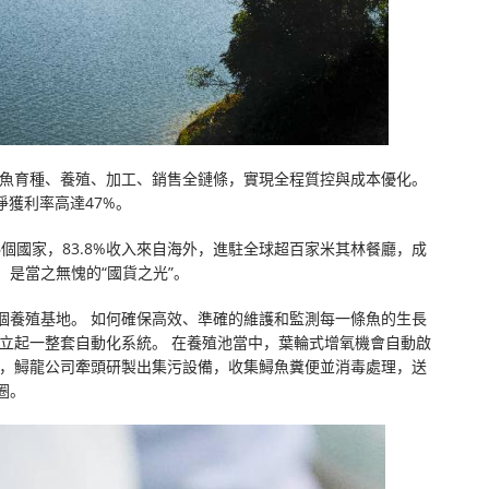
鱘魚育種、養殖、加工、銷售全鏈條，實現全程質控與成本優化。
，凈獲利率高達47%。
個國家，83.8%收入來自海外，進駐全球超百家米其林餐廳，成
是當之無愧的“國貨之光”。
個養殖基地。 如何確保高效、準確的維護和監測每一條魚的生長
立起一整套自動化系統。 在養殖池當中，葉輪式增氧機會自動啟
境，鱘龍公司牽頭研製出集污設備，收集鱘魚糞便並消毒處理，送
圈。