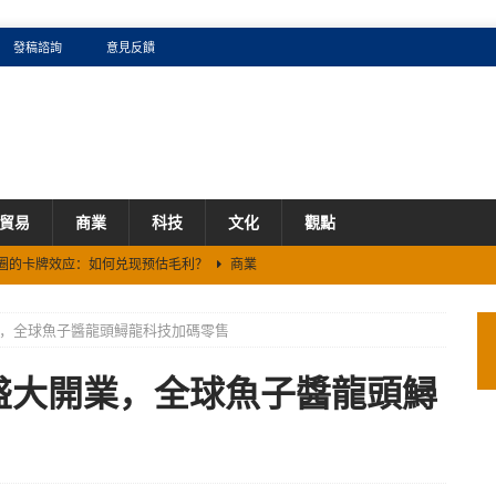
發稿諮詢
意見反饋
貿易
商業
科技
文化
觀點
看AI圈的卡牌效应：如何兑现预估毛利？
商業
5%、累涨60%背后的生存法则
商業
，全球魚子醬龍頭鱘龍科技加碼零售
证券机构}
商業
携手2026新加坡《米其林指南》续写全球化新篇章
商業
盛大開業，全球魚子醬龍頭鱘
DE 打造企业级“全栈 Token 工厂”？
商業