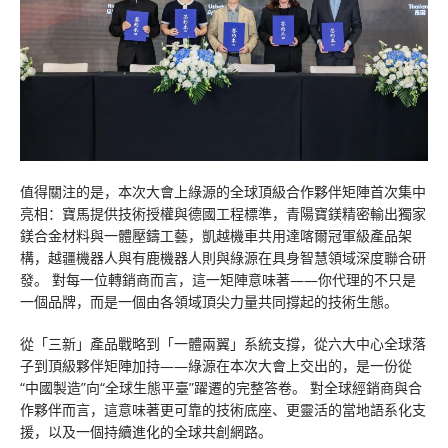
值得關注的是，本次大會上綠源的全球頂級合作夥伴矩陣首次集中
亮相：寶馬提供技術授權與德國工程標準，青陽寶鎂精密輸出獨家
鎂合金材料與一體壓鑄工藝，凱越機車共用達喀爾冠軍級產品架
構，越疆機器人與有鹿機器人則與綠源在具身智慧領域深度聯合研
發。 對每一位轉銷商而言，這一矩陣意味著——你代理的不只是
一個品牌，而是一個由各領域頂尖力量共同撐起的技術生態。
從「三新」產品戰略到「一體兩翼」系統支撐，從六大中心全球落
子到頂級夥伴矩陣加持——綠源在本次大會上交出的，是一份從
“中國製造”向“全球生態平臺”躍遷的完整答卷。 對全球經銷商與合
作夥伴而言，這意味著更可靠的技術底座、更靈活的當地語系化支
援，以及一個持續進化的全球共創網路。