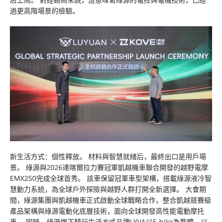
過更高階場景的檢驗。
新生活方式：個性釋放。 材料與智慧就緒后，最終出口是用戶場
景。 綠源與2026達喀爾拉力賽冠軍凱越機車聯合開發的越野電摩
EMX250完成全球首秀。 該車保留冠軍車型架構，搭載綠源液冷智
慧動力系統，為全球戶外探險與越野人群打開全新選擇。 大會期
間，綠源集團與凱越機車正式啟動全球戰略合作，整合凱越競賽級
產品架構與綠源電動化底層技術，面向全球開發高性能電動摩托
車。 同時，綠源旗下騎行生活方式品牌LYVA以E-bike為載體，以