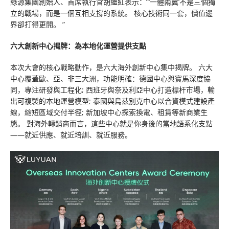
綠源集團創始人、首席執行官胡繼紅表示：“’一體兩翼’不是三個獨
立的戰場，而是一個互相支撐的系統。 核心技術同一套，價值邊
界卻打得更開。 ”
六大創新中心揭牌：為本地化運營提供支點
本次大會的核心戰略動作，是六大海外創新中心集中揭牌。 六大
中心覆蓋歐、亞、非三大洲，功能明確：德國中心與寶馬深度協
同，專注研發與工程化; 西班牙與奈及利亞中心打造標杆市場，輸
出可複製的本地運營模型; 泰國與烏茲別克中心以合資模式建設產
線，縮短區域交付半徑; 新加坡中心探索換電、租賃等新商業生
態。 對海外轉銷商而言，這些中心就是你身後的當地語系化支點
——就近供應、就近培訓、就近服務。