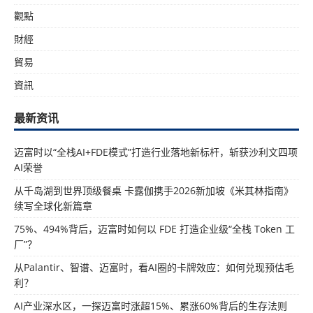
觀點
財經
貿易
資訊
最新资讯
迈富时以“全栈AI+FDE模式”打造行业落地新标杆，斩获沙利文四项
AI荣誉
从千岛湖到世界顶级餐桌 卡露伽携手2026新加坡《米其林指南》
续写全球化新篇章
75%、494%背后，迈富时如何以 FDE 打造企业级“全栈 Token 工
厂”？
从Palantir、智谱、迈富时，看AI圈的卡牌效应：如何兑现预估毛
利？
AI产业深水区，一探迈富时涨超15%、累涨60%背后的生存法则