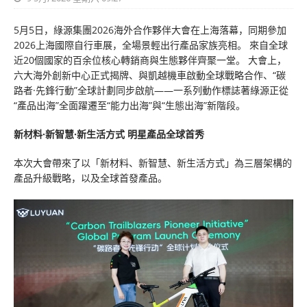
5月5日，綠源集團2026海外合作夥伴大會在上海落幕，同期參加
2026上海國際自行車展，全場景輕出行產品家族亮相。 來自全球
近20個國家的百余位核心轉銷商與生態夥伴齊聚一堂。 大會上，
六大海外創新中心正式揭牌、與凱越機車啟動全球戰略合作、“碳
路者·先鋒行動”全球計劃同步啟航——一系列動作標誌著綠源正從
“產品出海”全面躍遷至“能力出海”與“生態出海”新階段。
新材料·新智慧·新生活方式 明星產品全球首秀
本次大會帶來了以「新材料、新智慧、新生活方式」為三層架構的
產品升級戰略，以及全球首發產品。