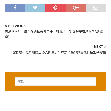
PREVIOUS
香港TOP1 ！ 廣汽在這個尖峰車市，打贏了一場含金量拉滿的“登頂戰
役”
NEXT
卡露伽杭州恆隆旗艦店盛大開業，全球魚子醬龍頭鱘龍科技加碼零售