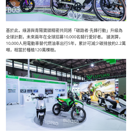
基於此，綠源與青陽寶鎂精密共同將「碳路者·先鋒行動」升級為
全球計劃，未來兩年在全球招募10,000名騎行愛好者。 據測算，
10,000人用電動車替代燃油車出行5年，累計可減少碳排放約2.2萬
噸，相當於種植120萬棵樹。