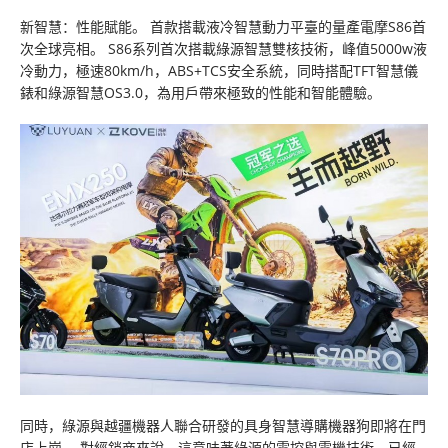
新智慧：性能賦能。 首款搭載液冷智慧動力平臺的量產電摩S86首
次全球亮相。 S86系列首次搭載綠源智慧雙核技術，峰值5000w液
冷動力，極速80km/h，ABS+TCS安全系統，同時搭配TFT智慧儀
錶和綠源智慧OS3.0，為用戶帶來極致的性能和智能體驗。
同時，綠源與越疆機器人聯合研發的具身智慧導購機器狗即將在門
店上崗。 對經銷商來說，這意味著綠源的電控與電機技術，已經