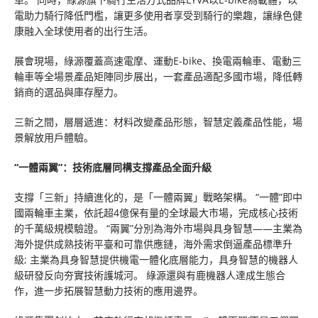
電助力騎行降低門檻，讓更多使用者享受到騎行的樂趣，讓綠色健
康融入全球使用者的出行生活。
展會現場，綠源覆蓋高速電摩、運動E-bike、換電兩輪車、電動三
輪車等全場景產品矩陣同步展出，一套產品適配多國市場，降低轉
銷商的選品與庫存壓力。
三新之間，層層遞進：材料改變產品形態，智慧定義產品性能，場
景解放用戶體驗。
“一體兩翼”：
技術底層同構支撐產品全面升級
支撐「三新」持續進化的，是「一體兩翼」戰略架構。 “一體”即中
國兩輪車主業，依託超4億保有量的全球最大市場，完成核心技術
的千萬級規模驗證。 “兩翼”分別為海外市場與具身智慧——主業為
海外提供成熟技術平臺和可靠供應鏈，海外需求倒逼產品標準升
級; 主業為具身智慧提供機電一體化底層能力，具身智慧的機器人
級研發反向夯實技術護城河。 綠源還與有鹿機器人達成生態合
作，進一步拓展智慧動力技術的應用邊界。