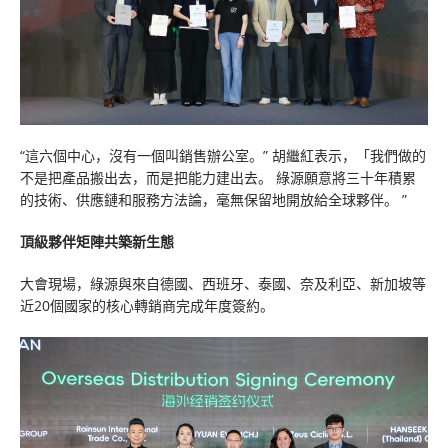
“這六個中心，沒有一個叫銷售辦公室。” 胡繼紅表示，「我們做的
不是把產品搬出去，而是把能力建出去。 綠源願意將三十年積累
的技術、供應鏈和服務方法論，毫無保留地開放給全球夥伴。 ”
頂級夥伴矩陣共築新生態
大會現場，綠源與來自德國、西班牙、泰國、奈及利亞、新加坡等
近20個國家的核心轉銷商完成年度簽約。