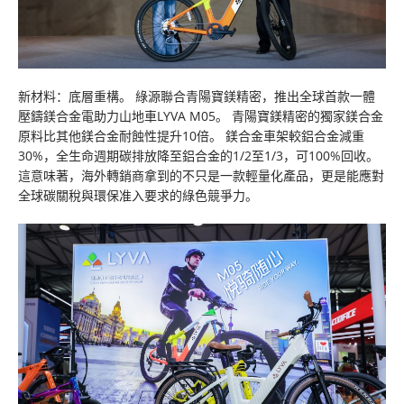
新材料：底層重構。 綠源聯合青陽寶鎂精密，推出全球首款一體
壓鑄鎂合金電助力山地車LYVA M05。 青陽寶鎂精密的獨家鎂合金
原料比其他鎂合金耐蝕性提升10倍。 鎂合金車架較鋁合金減重
30%，全生命週期碳排放降至鋁合金的1/2至1/3，可100%回收。
這意味著，海外轉銷商拿到的不只是一款輕量化產品，更是能應對
全球碳關稅與環保准入要求的綠色競爭力。