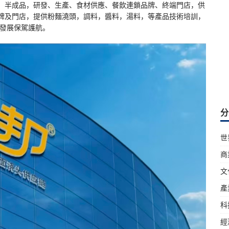
，半成品，研發、生產、食材供應、餐飲連鎖品牌、終端門店，供
牌及門店，提供粉麵澆頭，調料，醬料，湯料，等產品技術培訓，
業發展保駕護航。
分
世
商
文
產
科
經