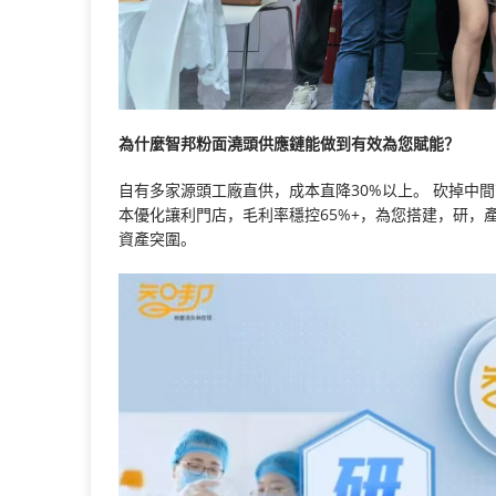
為什麼智邦粉面澆頭供應鏈能做到有效為您賦能？
自有多家源頭工廠直供，成本直降30%以上。 砍掉中
本優化讓利門店，毛利率穩控65%+，為您搭建，研，
資產突圍。