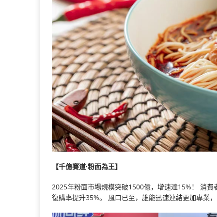
【千億賽道·粉面為王】
2025年粉面市場規模突破1500億，增速達15%！ 
復購率提升35%。 風口已至，誰能迅速連結更加專業