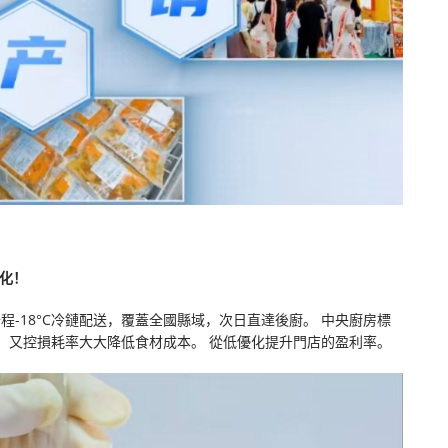
化！
程-18°C冷鏈配送，覆蓋全國縣域，次日直達後廚。 中央廚房標
，又控損耗率大大降低食材成本。 從低優化提升門店的盈利率。