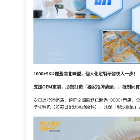
1000+SKU覆蓋南北味型，個人化定製研發快人一步！
支援OEM定製，助您打造「獨家招牌澆頭」，抵制同質
次日達冷鏈網路，鎖鮮全國服務已超過10000+門店，全
準化料包（如每日配送澆頭原料），既保「現炒鍋氣」