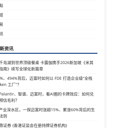
點
經
易
訊
新资讯
千岛湖到世界顶级餐桌 卡露伽携手2026新加坡《米其
指南》续写全球化新篇章
5%、494%背后，迈富时如何以 FDE 打造企业级“全栈
oken 工厂”？
Palantir、智谱、迈富时，看AI圈的卡牌效应：如何兑
预估毛利？
I产业深水区，一探迈富时涨超15%、累涨60%背后的生
法则
鼎证券 {香港证监会在册持牌证券机构}