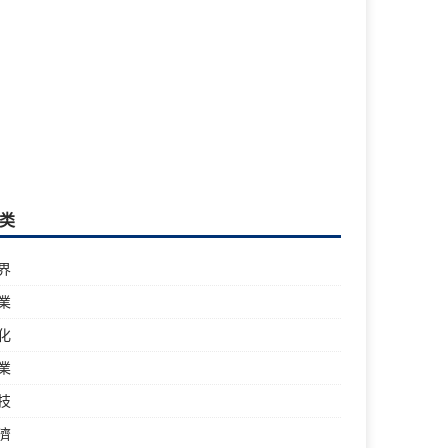
类
界
業
化
業
技
濟