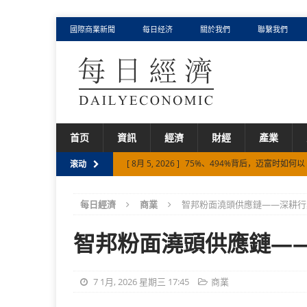
國際商業新聞
每日经济
關於我們
聯繫我們
首页
資訊
經濟
財經
產業
[ 8月 5, 2026 ]
从Palantir、智谱、迈富时，
滚动
[ 8月 3, 2026 ]
AI产业深水区，一探迈富时涨超1
每日經濟
商業
智邦粉面澆頭供應鏈——深耕行
[ 7月 30, 2026 ]
元鼎证券 {香港证监会在册持牌
[ 8月 6, 2026 ]
从千岛湖到世界顶级餐桌 卡露伽
智邦粉面澆頭供應鏈——
[ 8月 5, 2026 ]
75%、494%背后，迈富时如何以 F
7 1月, 2026 星期三 17:45
商業