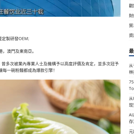
觀
財
貿
！
資
援定製研發OEM;
最
港，澳門及東南亞。
年：曾多次被業內專業人士及機構予以高度評價及肯定，並多次冠予
从
讓每一碗粉麵都成為爆款引擎！
林
7
T
从
现
A
存
元