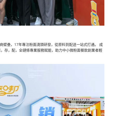
間商壁壘，17年專注粉面澆頭研發，從原料到配送一站式打通。 成
產，存，配，全鏈條專業服務賦能，助力中小微粉面餐飲創業者輕