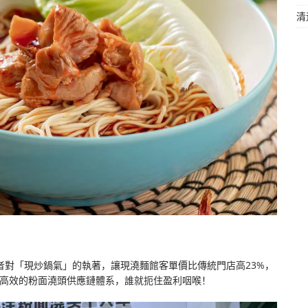
清
消費者對「現炒鍋氣」的執著，讓現澆麵館客單價比傳統門店高23%，
，高效的粉面澆頭供應鏈體系，誰就扼住盈利咽喉！