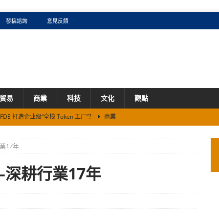
發稿諮詢
意見反饋
貿易
商業
科技
文化
觀點
看AI圈的卡牌效应：如何兑现预估毛利？
商業
5%、累涨60%背后的生存法则
商業
業17年
证券机构}
商業
携手2026新加坡《米其林指南》续写全球化新篇章
商業
深耕行業17年
DE 打造企业级“全栈 Token 工厂”？
商業