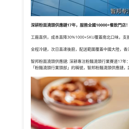
深耕粉面澆頭供應鏈17年，服務全國10000+餐飲門店
工廠直供，成本直降30%1000+SKU覆蓋南北口味，支
全程冷鏈，次日直達後廚，配送範圍覆蓋中國大陸，香
智邦粉面澆頭供應鏈; 深耕專注粉麵澆頭行業賽道17
「粉麵澆頭行業頭部」的稱號，智邦粉麵澆頭供應鏈，