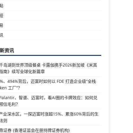
點
經
易
訊
新资讯
千岛湖到世界顶级餐桌 卡露伽携手2026新加坡《米其
指南》续写全球化新篇章
5%、494%背后，迈富时如何以 FDE 打造企业级“全栈
oken 工厂”？
Palantir、智谱、迈富时，看AI圈的卡牌效应：如何兑
预估毛利？
I产业深水区，一探迈富时涨超15%、累涨60%背后的生
法则
鼎证券 {香港证监会在册持牌证券机构}