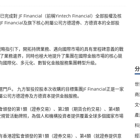
JF Financial（前稱Yintech Financial）全部股權及核
 Financial及旗下核心附屬公司方德證券、方德資本的全部股
戰略指引下，開拓持牌業務、邁向國際市場的具有里程碑意義的戰
展了業務邊界，同時也極大地提升了集團在國際金融市場的核心競
向國際化、多元化、數智化金融服務集團轉型升級。
分
世
。 九方智投控股本次收購的目標集團JF Financial正是一家
商
屬公司方德證券及方德資本提供金融服務。
文
會頒發的第1類（證券交易）、第2類（期貨合約交易）、第4類
產
受規管活動牌照，為個人和機構投資者提供覆蓋全球多個國家市場
科
經
有香港證監會頒發的第1類（證券交易）、第4類（就證券提供意