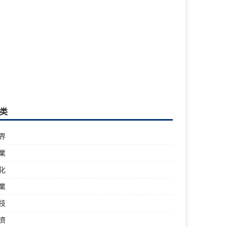
类
界
業
化
業
技
濟