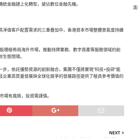
傳統金融鏈上化轉型，搶佔數位金融先機。
清
高凈值客戶配置需求的三重疊加中，香港資本市場整體景氣度持續
控股積極佈局海外市場，推動持牌業務、數字資產等服務領域的創
財生態閉環。
步，依託優勢資源的創新融合，集團不僅將實現“科技+投研”能
技企業高質量發展與全球化競爭的發展路徑提供了極具參考價值的
 市場有風險，投資需謹慎。
NEXT