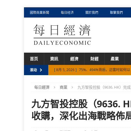
國際商業新聞
每日经济
關於我們
聯繫我們
首页
資訊
經濟
財經
產業
[ 8月 5, 2026 ]
75%、494%背后，迈富时如何以 F
滚动
[ 8月 5, 2026 ]
从Palantir、智谱、迈富时，
[ 8月 3, 2026 ]
AI产业深水区，一探迈富时涨超1
每日經濟
商業
九方智投控股（9636. HK
[ 7月 30, 2026 ]
元鼎证券 {香港证监会在册持牌
九方智投控股（9636.
[ 8月 6, 2026 ]
从千岛湖到世界顶级餐桌 卡露伽
收購，深化出海戰略佈