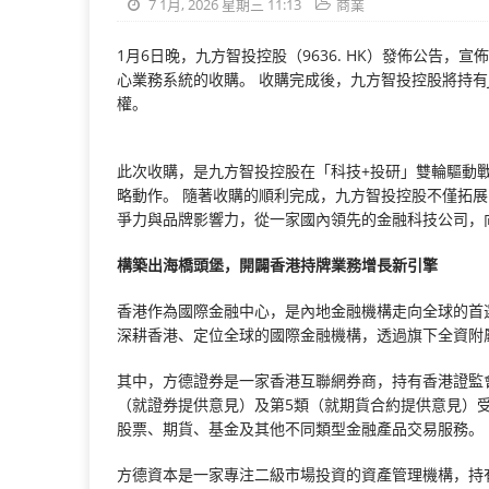
7 1月, 2026 星期三 11:13
商業
1月6日晚，九方智投控股（9636. HK）發佈公告，宣佈已完成對 
心業務系統的收購。 收購完成後，九方智投控股將持有JF
權。
此次收購，是九方智投控股在「科技+投研」雙輪驅動
略動作。 隨著收購的順利完成，九方智投控股不僅拓
爭力與品牌影響力，從一家國內領先的金融科技公司，
構築出海橋頭堡，開闢香港持牌業務增長新引擎
香港作為國際金融中心，是內地金融機構走向全球的首選門戶
深耕香港、定位全球的國際金融機構，透過旗下全資附
其中，方德證券是一家香港互聯網券商，持有香港證監
（就證券提供意見）及第5類（就期貨合約提供意見）
股票、期貨、基金及其他不同類型金融產品交易服務。
方德資本是一家專注二級市場投資的資產管理機構，持