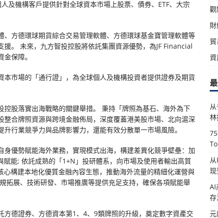
人及機構客戶提供針對全球資本市場上股票、債券、ETF、大宗
觀
財
體、方德環球期貨綜合交易管理軟體、方德環球基金寶管理軟體等
貿
 未來，九方智投控股將依託集團資源優勢，為JF Financial
資金保障。
資
資本市場的「通行證」，為全球個人及機構投資者提供證券及期貨
最
从
投控股落實出海戰略的關鍵舉措。 秉持「牌照為基石、海外為下
林
股整合牌照資源與跨境金融佈局，深度覆蓋港美股市場、北向滬深
提升行業競爭力與品牌影響力，還能有效分散單一市場風險。
7
T
自身優勢賦能海外業務，實現模式出海，構建差異化競爭壁壘：加
从
賦能; 依託成熟的「1+N」投研體系，向市場及使用者輸出高質
现
為核心構建本地化優質金融內容生態，推動海外流量的精細化運營與
合規拓展、技術研發、市場推廣等提供充足支持，確保各項賦能舉
A
存
元
託方德證券、方德資本第1、4、9類牌照的升級，奠定數字資產交