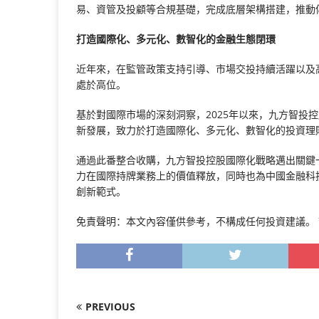
易、資管及投顧等合規基礎，完成底層架構搭建，推動
打造國際化、多元化、數智化的金融生態閉環
近年來，在監管政策支持引導、市場交投持續活躍以及
處於高位。
基於對國際市場的深刻洞察，2025年以來，九方智投
新發展，致力於打造國際化、多元化、數智化的投資理
通過此番整合收購，九方智投控股國際化戰略邁出關鍵一
力在國際持牌業務上的價值釋放，同時也為中國金融科
創新範式。
免責聲明：本文內容僅供參考，不構成任何投資建議。
PREVIOUS