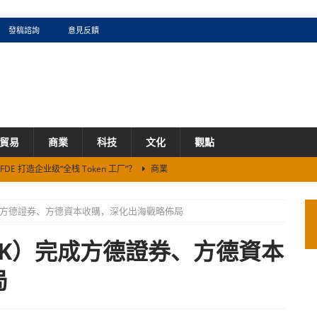
發稿諮詢
意見反饋
貿易
商業
科技
文化
觀點
DE 打造企业级“全栈 Token 工厂”？
商業
看AI圈的卡牌效应：如何兑现预估毛利？
商業
5%、累涨60%背后的生存法则
商業
）完成方德證券、方德資本收購，深化出海戰略佈局
证券机构}
商業
 HK）完成方德證券、方德資本
携手2026新加坡《米其林指南》续写全球化新篇章
商業
局