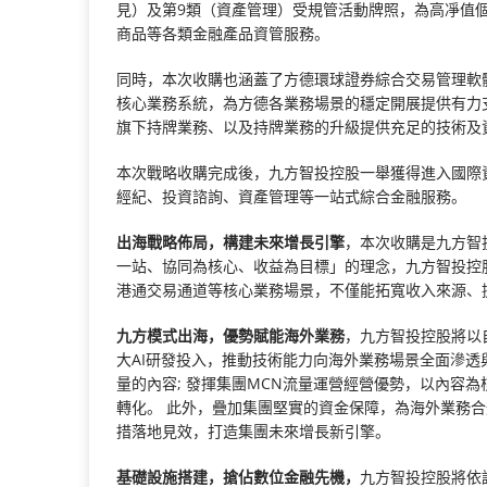
見）及第9類（資產管理）受規管活動牌照，為高凈值個
商品等各類金融產品資管服務。
同時，本次收購也涵蓋了方德環球證券綜合交易管理軟
核心業務系統，為方德各業務場景的穩定開展提供有力支援。
旗下持牌業務、以及持牌業務的升級提供充足的技術及
本次戰略收購完成後，九方智投控股一舉獲得進入國際
經紀、投資諮詢、資產管理等一站式綜合金融服務。
出海戰略佈局，構建未來增長引擎
，本次收購是九方智
一站、協同為核心、收益為目標」的理念，九方智投控
港通交易通道等核心業務場景，不僅能拓寬收入來源、
九方模式出海，優勢賦能海外業務
，九方智投控股將以
大AI研發投入，推動技術能力向海外業務場景全面滲透與
量的內容; 發揮集團MCN流量運營經營優勢，以內容
轉化。 此外，疊加集團堅實的資金保障，為海外業務
措落地見效，打造集團未來增長新引擎。
基礎設施搭建，搶佔數位金融先機，
九方智投控股將依