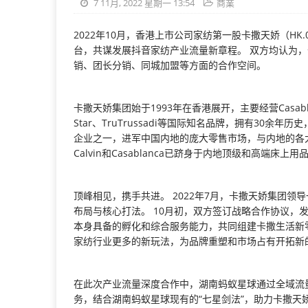
7 11月, 2022 星期一 13:54
商業
2022年10月，香港上市公司家纺第一股卡撒天娇（HK
台，共谋发展抖音家纺产业流量新章程。 双方均认为
销、团长分销、同城加盟等方面的合作空间。
卡撒天娇集团始于1993年在香港展开，主要经营Casablanca
Star、TruTrussadi等国际知名品牌，拥有30
企业之一，进军中国内地的庞大零售市场，与内地的各大
Calvin和Casablanca已跻身于内地顶级和高端床
顶峰相见，携手共进。 2022年7月，卡撒天娇集团领
布局与核心打法。 10月初，双方签订战略合作协议，
本身具备的孵化和综合服务能力，共同组建卡撒生活新
家纺行业更多的新玩法，为品牌重塑和市场占有开拓新
在此次产业流量深度合作中，湖南蚂蚁星球通过全域流
务，结合湖南蚂蚁星球现有的“七星剑法”，助力卡撒