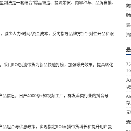
七星剑法是一套结合“爆品智造、投流带货、内容种草、品牌自播、
觀
財
貿
场，减少人力/时间/资金成本，反向指导品牌方针针对性开品和跟
資
最
7
流，采用ROI投流带货为新品快速打榜，加强曝光效果，提高转化
T
从
现
品信息，日产4000条+短视频工厂，群发垂类行业的抖音号
A
存
元
清
产品组合与优惠政策，实现指定ROI直播带货增长和提升用户复