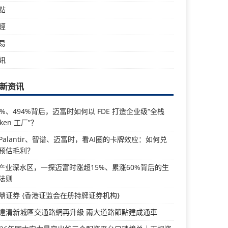
點
經
易
訊
新资讯
5%、494%背后，迈富时如何以 FDE 打造企业级“全栈
oken 工厂”？
Palantir、智谱、迈富时，看AI圈的卡牌效应：如何兑
预估毛利？
I产业深水区，一探迈富时涨超15%、累涨60%背后的生
法则
鼎证券 {香港证监会在册持牌证券机构}
遠清新城區交通路網再升級 兩大道路節點建成通車