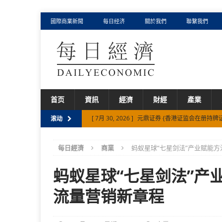
國際商業新聞
每日经济
關於我們
聯繫我們
首页
資訊
經濟
財經
產業
[ 7月 30, 2026 ]
元鼎证券 {香港证监会在册持牌
滚动
[ 7月 30, 2026 ]
清遠清新城區交通路網再升級 
每日經濟
商業
蚂蚁星球“七星剑法”产业赋能
[ 8月 5, 2026 ]
75%、494%背后，迈富时如何以 F
[ 8月 5, 2026 ]
从Palantir、智谱、迈富时，
蚂蚁星球“七星剑法”产
[ 8月 3, 2026 ]
AI产业深水区，一探迈富时涨超1
流量营销新章程