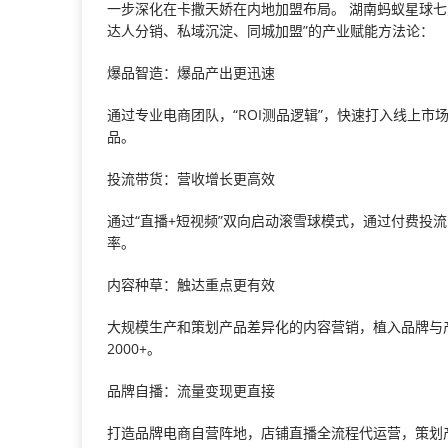
一步深化在卡撒天娇在内地加盟布局。 湖南蚂蚁星球
达人分销、私域沉淀、同城加盟”的产业赋能方法论：
爆品智造：爆品产出更迅速
通过专业电商团队，“ROI测品逻辑”，快速打入线上市
品。
投流带货：营收增长更高效
通过“直播+短视频”双向启动滚雪球模式，通过付费投
率。
内容种草：触达重点更有效
大规模生产和策划产品差异化的内容营销，植入品牌与产
2000+。
品牌自播：流量变现更直接
打造品牌电商自营阵地，店铺直播全流程代运营，策划