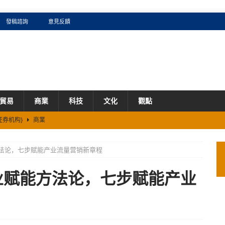
發稿諮詢
意見反饋
貿易
商業
科技
文化
觀點
证券机构}
商業
兩大道路節點建成通車
商業
方法论，七步赋能产业流量营销新章程
DE 打造企业级“全栈 Token 工厂”？
商業
看AI圈的卡牌效应：如何兑现预估毛利？
商業
业赋能方法论，七步赋能产业
5%、累涨60%背后的生存法则
商業