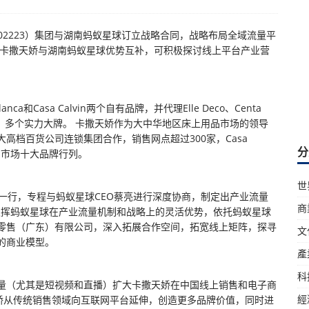
.02223）集团与湖南蚂蚁星球订立战略合同，战略布局全域流量平
，卡撒天娇与湖南蚂蚁星球优势互补，可积极探讨线上平台产业营
和Casa Calvin两个自有品牌，并代理Elle Deco、Centa
余年历史，多个实力大牌。 卡撒天娇作为大中华地区床上用品市场的领导
高档百货公司连锁集团合作，销售网点超过300家，Casa
分
上用品市场十大品牌行列。
世
导一行，专程与蚂蚁星球CEO蔡亮进行深度协商，制定出产业流量
商
发挥蚂蚁星球在产业流量机制和战略上的灵活优势，依托蚂蚁星球
零售（广东）有限公司，深入拓展合作空间，拓宽线上矩阵，探寻
文
的商业模型。
產
科
量（尤其是短视频和直播）扩大卡撒天娇在中国线上销售和电子商
經
天娇从传统销售领域向互联网平台延伸，创造更多品牌价值，同时进