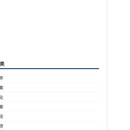
类
界
業
化
業
技
濟