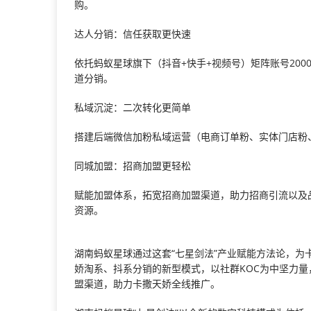
购。
达人分销：信任获取更快速
依托蚂蚁星球旗下（抖音+快手+视频号）矩阵账号200
道分销。
私域沉淀：二次转化更简单
搭建后端微信加粉私域运营（电商订单粉、实体门店粉
同城加盟：招商加盟更轻松
赋能加盟体系，拓宽招商加盟渠道，助力招商引流以及
资源。
湖南蚂蚁星球通过这套“七星剑法”产业赋能方法论，
娇淘系、抖系分销的新型模式，以社群KOC为中坚力
盟渠道，助力卡撒天娇全线推广。