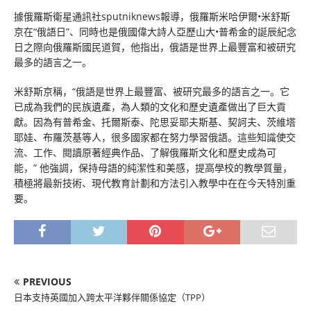
據俄羅斯衛星通訊社sputniknews報導，俄羅斯米哈伊爾•米舒斯
京在“俄語日”、同時也是俄國偉大詩人亞歷山大•普希金的誕辰紀念
日之際向俄羅斯國民道賀，他指出，俄語是世界上最豐富和被研究
最多的語言之一。
米舒斯京稱，“俄語是世界上最豐富、被研究最多的語言之一。它
已成為我們的民族遺產，為人類的文化和歷史遺產做出了巨大貢
獻。因為有普希金、托爾斯泰、陀思妥耶夫斯基、契訶夫、茨維塔
耶娃、布羅茨基等人，很多國家都在努力學習俄語。這些知識使交
流、工作、閱讀原著經典作品、了解俄羅斯文化和歷史成為可
能，” 他強調，保持母語的純潔性和美感，提高學校的教學質量，
積極將最新技術、現代教育計劃和方法引入教學中在在今天特別重
要。
PREVIOUS
日本支持英國加入跨太平洋夥伴關係協定（TPP）