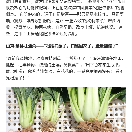
從山東到貴州，從大田油菜到高端藥膳菜，一款以小分子花生蛋白
肽為核心的功能性肥料，正在悄然改寫中國農業“化肥依賴症”的舊
劇本。 它所帶來的，遠不止是增產——那只是基本操作。 真正讓
農戶驚歎、讓專家折服的，是它“一肥六效”的獨特本領：增產增
收、提質美味、抑菌祛病、自然早熟、改良土壤、抗逆修復。 這
些，是市面上普通化肥無法企及的高度。
山東·董格莊油菜——“根瘤病絕了，口感回來了，產量翻倍了”
“以前我這塊地，根瘤病特別重，土質都硬了。” 張澤濤蹲在地頭，
抓起一把黑黝黝、疏鬆的土壤，感慨萬千，“用了魯花花生肽肥，
效果咋樣？ 你看這油菜根，白花花的，一點兒病根都沒有！ 看不
見根瘤了！ ”