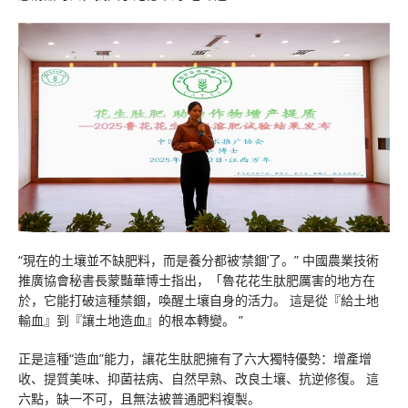
“現在的土壤並不缺肥料，而是養分都被’禁錮’了。” 中國農業技術
推廣協會秘書長蒙豔華博士指出，「魯花花生肽肥厲害的地方在
於，它能打破這種禁錮，喚醒土壤自身的活力。 這是從『給土地
輸血』到『讓土地造血』的根本轉變。 ”
正是這種“造血”能力，讓花生肽肥擁有了六大獨特優勢：增產增
收、提質美味、抑菌祛病、自然早熟、改良土壤、抗逆修復。 這
六點，缺一不可，且無法被普通肥料複製。