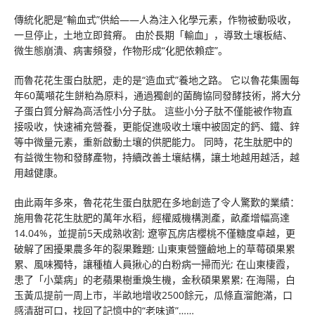
傳統化肥是“輸血式”供給——人為注入化學元素，作物被動吸收，
一旦停止，土地立即貧瘠。 由於長期「輸血」，導致土壤板結、
微生態崩潰、病害頻發，作物形成“化肥依賴症”。
而魯花花生蛋白肽肥，走的是“造血式”養地之路。 它以魯花集團每
年60萬噸花生餅粕為原料，通過獨創的菌酶協同發酵技術，將大分
子蛋白質分解為高活性小分子肽。 這些小分子肽不僅能被作物直
接吸收，快速補充營養，更能促進吸收土壤中被固定的鈣、鐵、鋅
等中微量元素，重新啟動土壤的供肥能力。 同時，花生肽肥中的
有益微生物和發酵產物，持續改善土壤結構，讓土地越用越活，越
用越健康。
由此兩年多來，魯花花生蛋白肽肥在多地創造了令人驚歎的業績：
施用魯花花生肽肥的萬年水稻，經權威機構測產，畝產增幅高達
14.04%，並提前5天成熟收割; 遼寧瓦房店櫻桃不僅糖度卓越，更
破解了困擾果農多年的裂果難題; 山東東營鹽鹼地上的草莓碩果累
累、風味獨特，讓種植人員揪心的白粉病一掃而光; 在山東棲霞，
患了「小葉病」的老蘋果樹重煥生機，金秋碩果累累; 在海陽，白
玉黃瓜提前一周上市，半畝地增收2500餘元，瓜條直溜飽滿，口
感清甜可口，找回了記憶中的“老味道”……