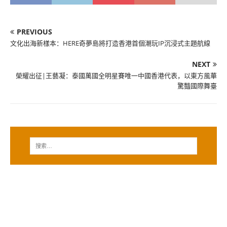
PREVIOUS
文化出海新樣本：HERE奇夢島將打造香港首個潮玩IP沉浸式主題航線
NEXT
榮耀出征|王藝凝：泰國萬國全明星賽唯一中國香港代表，以東方風華
驚豔國際舞臺