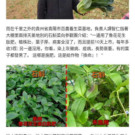
而在千里之外的貴州省貴陽市百農養生菜基地，負責人譚智仁指著
大棚里兩排天差地別的石斛菜向參觀團介紹：“一邊用了魯花花生
肽肥，植株壯、葉子厚、病害全沒了，而且提前10天上市，每年多
收3茬; 另一邊沒用，你看，染上灰黴病、疫病，長勢衰萎，有的葉
子都發黑了。 這哪是施肥，這是給作物『換命』！ ”