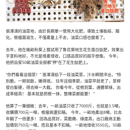
張澤濤的油菜地，由於長期單一使用大化肥，導致土壤板結、酸
化，根瘤菌滋生，不僅產量上不去，油菜口感也變差了。
去年，他在幾畝秋葵上嘗試用了魯花樂地生花生蛋白肽肥，效果出
乎意料地好，不光是增產增收，口感品質好的超乎想像。 今年，
他把自家50畝油菜全部都“押”在了花生肽肥上。
“你們看看這個莖！” 張澤濤掐下一段油菜莖，汁水瞬間滲出，“特
別脆，一掰就斷，嫩得很。 往年這個季節，油菜早就老了，莖桿
發白髮硬，得去掉一大截。 你看今年，從根到葉，通體翠綠，出
成率極高！ 基本就是把根一抹，整棵菜都能要！ ”
他算了一筆細帳：去年，一畝油菜只收了7000斤，也就是3.5噸，
收購價700元一噸，根瘤病還扣稱。 今年，一畝地產出8噸，比去
年翻了一倍還多！ 因為品質好，菜脆嫩、綠度高，出口廠商主動
加價到750元一噸，而且基本不扣稱。 一畝地增收3550元，50畝