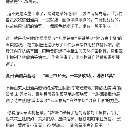
地就是17.75萬元。
“這不光是產量上來了，關鍵是菜好吃啊！” 張澤濤補充道，「我們
自己家吃這個油菜，一燙就熟，顏色翠綠翠綠的，口感甜絲絲的。
以前施用化肥的油菜，一煮顏色就變淺了，還有一股子生味。 ”
這，就是花生肽肥“增產增收”“抑菌祛病”“提質美味”與“改良土壤”的
直觀體現。 花生肽肥通過小分子活性肽直接作用於作物代謝，激
發其內在抗病基因，同時發酵過程中產生的天然抑菌物質，從根源
上抑制了根瘤病等病害。 作物健康了，風味物質自然積累得更豐
富了。
貴州·藥膳菜基地——“早上市10天，一年多收3茬，增收15萬”
不僅山東大田油菜體現的是花生肽肥的“增產增收”“抑菌祛病”與“提
質美味”等功效，貴州百農養生菜基地的藥膳菜，也淋漓盡致地展
現了花生肽肥“增產增收”“抑菌祛病”“自然早熟”“改良土壤”的力量。
“你看這個泰國枸杞葉。” 譚智仁舉著手裡的兩顆對比植株，“用了
魯花花生肽肥的，葉片肥厚、墨綠油亮，新根’唰唰’地往外冒。 沒
用的，葉片又小又黃，老根盤結，一副營養不良的樣子。 ”