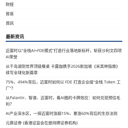
財經
貿易
資訊
最新资讯
迈富时以“全栈AI+FDE模式”打造行业落地新标杆，斩获沙利文四项
AI荣誉
从千岛湖到世界顶级餐桌 卡露伽携手2026新加坡《米其林指南》
续写全球化新篇章
75%、494%背后，迈富时如何以 FDE 打造企业级“全栈 Token 工
厂”？
从Palantir、智谱、迈富时，看AI圈的卡牌效应：如何兑现预估毛
利？
AI产业深水区，一探迈富时涨超15%、累涨60%背后的生存法则
元鼎证券 {香港证监会在册持牌证券机构}