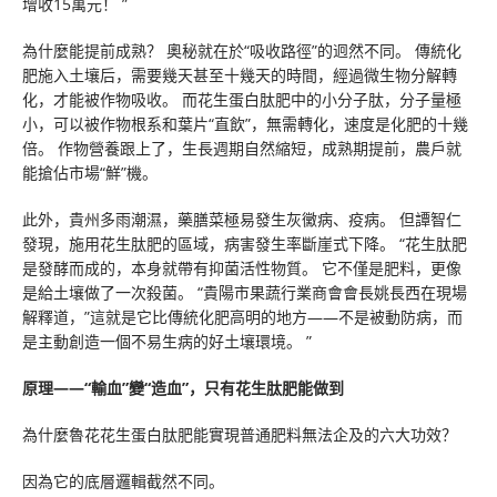
增收15萬元！ ”
為什麼能提前成熟？ 奧秘就在於“吸收路徑”的迥然不同。 傳統化
肥施入土壤后，需要幾天甚至十幾天的時間，經過微生物分解轉
化，才能被作物吸收。 而花生蛋白肽肥中的小分子肽，分子量極
小，可以被作物根系和葉片“直飲”，無需轉化，速度是化肥的十幾
倍。 作物營養跟上了，生長週期自然縮短，成熟期提前，農戶就
能搶佔市場“鮮”機。
此外，貴州多雨潮濕，藥膳菜極易發生灰黴病、疫病。 但譚智仁
發現，施用花生肽肥的區域，病害發生率斷崖式下降。 “花生肽肥
是發酵而成的，本身就帶有抑菌活性物質。 它不僅是肥料，更像
是給土壤做了一次殺菌。 “貴陽市果蔬行業商會會長姚長西在現場
解釋道，”這就是它比傳統化肥高明的地方——不是被動防病，而
是主動創造一個不易生病的好土壤環境。 ”
原理——“輸血”變“造血”，只有花生肽肥能做到
為什麼魯花花生蛋白肽肥能實現普通肥料無法企及的六大功效？
因為它的底層邏輯截然不同。