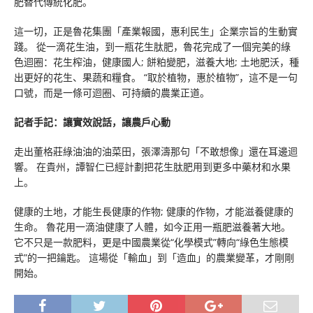
肥替代傳統化肥。
這一切，正是魯花集團「產業報國，惠利民生」企業宗旨的生動實
踐。 從一滴花生油，到一瓶花生肽肥，魯花完成了一個完美的綠
色迴圈：花生榨油，健康國人; 餅粕變肥，滋養大地; 土地肥沃，種
出更好的花生、果蔬和糧食。 “取於植物，惠於植物”，這不是一句
口號，而是一條可迴圈、可持續的農業正道。
記者手記：讓實效說話，讓農戶心動
走出董格莊綠油油的油菜田，張澤濤那句「不敢想像」還在耳邊迴
響。 在貴州，譚智仁已經計劃把花生肽肥用到更多中藥材和水果
上。
健康的土地，才能生長健康的作物; 健康的作物，才能滋養健康的
生命。 魯花用一滴油健康了人體，如今正用一瓶肥滋養著大地。
它不只是一款肥料，更是中國農業從“化學模式”轉向“綠色生態模
式”的一把鑰匙。 這場從「輸血」到「造血」的農業變革，才剛剛
開始。