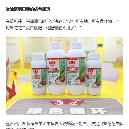
從油瓶到田壟的綠色閉環
在董格莊，張澤濤已經下定決心：“明年所有地，所有農作物，全
用魯花花生蛋白肽肥，化肥徹底不用了！ ”
在貴州，20多家農業企業負責人現場簽下訂單，決定用魯花花生肽