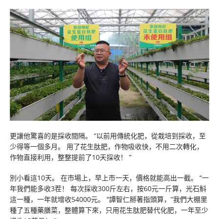
更讓他驚喜的是採收間隔。 “以前用傳統化肥，從栽培到採收，至
少得等一個多月。 用了花生肽肥，作物吸收快，不用二次轉化，
作物直接利用，整整提前了10天採收！ ”
別小看這10天。 在市場上，早上市一天，價格就能高出一截。 “一
年我們能多收3茬！ 每次採收300斤左右，按60元一斤算，光石斛
這一種，一年就增收54000元。 “譚智仁掰著指頭算，”我們大棚里
種了五種藥膳菜，整體算下來，只用花生肽肥替代化肥，一年至少