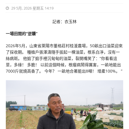
29 5月, 2026 星期五 14:19
記者：衣玉林
一場田間的“逆襲”
2026年5月，山東省萊陽市董格莊村桂湲農場，50畝出口油菜迎來
了採收期。 種植戶張澤濤隨手拔起一棵油菜，根系白凈，沒有一
絲病斑。 他掂了掂手裡沉甸甸的油菜，裂開嘴笑了：“你看看這
莖，多綠！ 多脆！ 以前這個時候，根瘤病鬧得厲害，一畝地能出
7000斤就燒高香了。 今年？ 一畝地合著能出8噸！ 增產100%。 ”