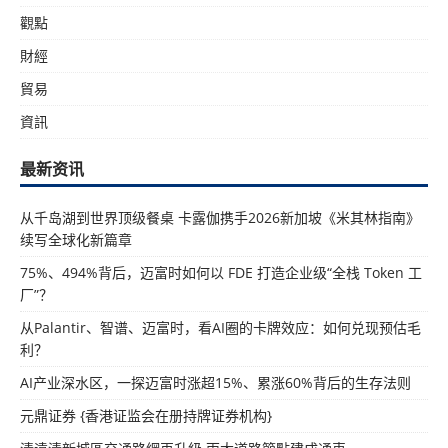
觀點
財經
貿易
資訊
最新资讯
从千岛湖到世界顶级餐桌 卡露伽携手2026新加坡《米其林指南》
续写全球化新篇章
75%、494%背后，迈富时如何以 FDE 打造企业级“全栈 Token 工
厂”？
从Palantir、智谱、迈富时，看AI圈的卡牌效应：如何兑现预估毛
利？
AI产业深水区，一探迈富时涨超15%、累涨60%背后的生存法则
元鼎证券 {香港证监会在册持牌证券机构}