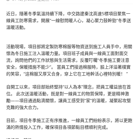
近日，隨著冬季氣溫持續下降，中交路建秦沈高速5標項目聚焦一
線員工防寒需求，開展“一線慰問暖人心，凝心聚力鼓幹勁”冬季送
溫暖活動。
活動現場，項目部將定製防寒棉服等物資送到施工人員手中，用關
懷為冬日施工注入溫暖力量。項目班子成員與一線員工面對面交
流，詢問他們的工作狀態與生活需求，反覆叮囑“冬季施工要注意
安全，保暖措施不能少”。 當員工們接過棉服時，臉上洋溢著樸實
的笑容，“這棉服又厚又合身，穿上它在工地幹活心裡特別暖！ ”
自開工以來，項目部始終堅持“以人為本”理念，把員工權益放在首
位。 此次送溫暖活動，既是對一線員工的物質保障，更是精神激
勵——項目通過點滴關懷，讓員工感受到“家”的溫暖，凝聚起攻堅
克難的強大合力。
目前，項目冬季施工正有序推進，一線員工們紛紛表示，將以更飽
滿的熱情投入工作，確保項目各項節點目標順利完成。