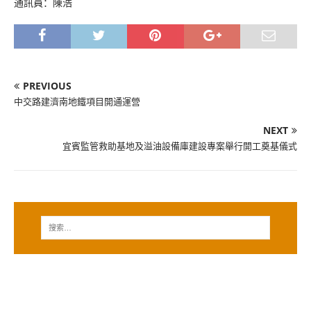
通訊員：陳浩
PREVIOUS
中交路建濟南地鐵項目開通運營
NEXT
宜賓監管救助基地及溢油設備庫建設專案舉行開工奠基儀式