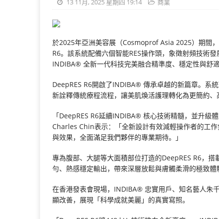
13 11月, 2025 星期四 19:14
商業
於2025年亞洲美容展（Cosmoprof Asia 2025）期間
R6。該系統配備六個智能RES操作頭，象徵射頻技術
INDIBA® 全新一代科技完美融合精準度、穩定性與
DeepRES R6開啟了INDIBA® 傳承卓越的新篇章
新詮釋傳統療程流程，讓美肌煥活護理轉化為更簡約、
「DeepRES R6延續INDIBA® 核心技術精髓，並
Charles Chin表示：「全新設計有效減輕操作者
與效果，全面滿足我們夥伴的專業期待。」
專為腹部、大腿等大面積部位打造的DeepRES R6
勻、熱感穩定輸出，帶來深層放鬆與膚觸柔滑的極致體驗，
在香港發表會現場，INDIBA® 忠實用戶、知名藝人朱
顯改善，展現「科學成就美麗」的真實寫照。