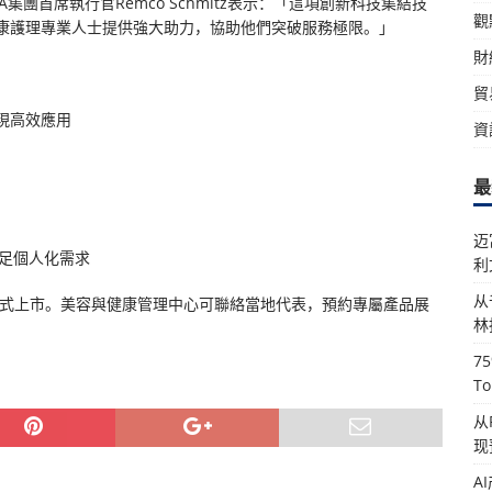
DIBA集團首席執行官Remco Schmitz表示：「這項創新科技集結技
觀
康護理專業人士提供強大助力，協助他們突破服務極限。」
財
貿
實現高效應用
資
最
迈
滿足個人化需求
利
从
合作夥伴正式上市。美容與健康管理中心可聯絡當地代表，預約專屬產品展
林
7
T
从
现
A