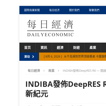
國際商業新聞
每日经济
關於我們
聯繫我們
首页
資訊
經濟
財經
產業
[ 8月 6, 2026 ]
从千岛湖到世界顶级餐桌 卡露伽
滚动
[ 8月 5, 2026 ]
75%、494%背后，迈富时如何以 F
每日經濟
商業
INDIBA發佈DeepRES R6 —
[ 8月 5, 2026 ]
从Palantir、智谱、迈富时，
[ 8月 3, 2026 ]
AI产业深水区，一探迈富时涨超1
INDIBA發佈DeepRES
[ 8月 8, 2026 ]
迈富时以“全栈AI+FDE模式”打
新紀元