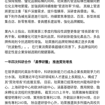
在保障規模、優化品類結構的同時，珀萊雅的管道結構也繼續向數
位化主陣地聚攏，並強調將持續推動“管道效率”升級。 其線上管道
將更加注重「客戶深層需求、提升復購率、深耕會員價值」 等。
線下則作為補充渠道進行協同，持續聚焦專營店、百貨、新型商城
集合店、新零售場景、會員體系建設等，強化品牌觸點。
業內人士指出，珀萊雅第三季度的階段性調整更像是“增長節奏”的
再平衡，結構優化可提升盈利品質，科研創新能強化產品力，多品
牌佈局則令抗週期性增強。 珀萊雅的品牌矩陣結構正逐步具備
「抗波動性」。。 在行業消費節奏趨緩的背景下，多品牌協同的
穩定性是企業穿越週期的關鍵籌碼。
一年四次科研合作
「產學研醫」 推進質效增長
在競爭趨同的美妝市場中，科研創新能力已成為企業長期競爭力的
分水嶺。 珀萊雅近年在科研領域和人才建設上長期投入，構成了
其“質效增長”的底層支撐。 目前，珀萊雅已經落地杭州龍塢研發中
心、上海研發中心和歐洲科創中心，涵蓋基礎研發、應用開發、臨
床轉化全流程的完整鏈條。 截至2025上半年，珀萊雅擁有國家授
權發明專利124項、實用新型專利22項、外觀設計專利94項，合計
擁有專利240項。 除自建研發中心外，珀萊雅還與多所國內高校共