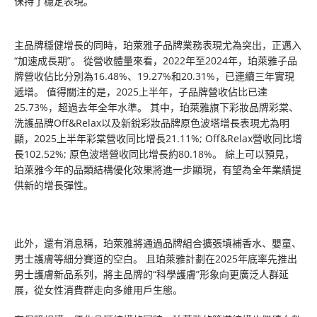
保持了穩定表現。
主品牌穩健增長的同時，珀萊雅子品牌業務表現尤為突出，正邁入
“加速成長期”。 從營收體量來看，2022年至2024年，珀萊雅子品
牌營收佔比分別為16.48%、19.27%和20.31%，已連續三年實現
遞增。 值得關注的是，2025上半年，子品牌營收佔比已達
25.73%，超過去年全年水準。 其中，珀萊雅旗下彩妝品牌彩棠、
洗護品牌Off&Relax以及新銳彩妝品牌原色波塔增長表現尤為明
顯，2025上半年彩棠營收同比增長21.11%; Off&Relax營收同比增
長102.52%; 原色波塔營收同比增長約80.18%。 綜上可以預見，
珀萊雅今年的品類結構優化效果將進一步顯現，有望為全年業績提
供新的增長彈性。
此外，還有消息稱，珀萊雅將通過品牌組合擴張填補香水、嬰童、
男士護膚等細分賽道的空白。 且珀萊雅計劃在2025年底率先推出
男士護膚新品系列，將主品牌的“科學護膚”形象向更廣泛人群延
展，從女性消費群走向多維用戶生態。