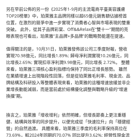
另在早前公佈的另一份《2025年1-9月的主流電商平臺美容護膚
TOP20榜單》中，珀萊雅主品牌同樣以超65億元銷售額佔據榜首
位置，在激烈的競爭中進一步實現了消費者心智與市場表現的雙重
突破。 此外，從其子品牌彩棠、Off&&Relax在“雙十一”期間的亮
眼表現也可看出，珀萊雅“主品牌+多品牌”的戰略勢能還在提速。
值得關注的是，10月31日，珀萊雅發佈該公司三季度財報，營收
實現70.98億元，同比增長1.89%; 歸母凈利潤實現10.26億元，同
比增長2.65%; 實現扣非凈利潤9.98億元，同比增長 2.72%。 整體
來看，珀萊雅三項核心盈利指標均保持了同比正增長態勢。 雖然
在業績增速上出現階段性回落，但是從珀萊雅毛利率、現金流、品
牌結構及科研投入等整體表現來看，珀萊雅的這種增速放緩並非企
業增長動能減弱，而是當前處於結構優化調整與戰略升級的“增速
換擋”期。
換言之，珀萊雅「增收增利」依然明確，但增長節奏上更注重穩
健、結構與效率的同步提升，以便完成從「快速拉升」向「穩健經
營」的自然過渡。 具體來看，珀萊雅三季度的毛利率保持高位在
73.69%，較2024年同期的70.07% 同比提升3.62%; 經營性現金流