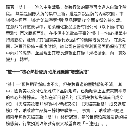
隨著「雙十一」進入中場戰局，美妝行業的競爭再度進入白熱化階
段。 無論是國際大牌的集中上新，還是新銳品牌的內容突圍，市
場都在經歷一場從“流量爭奪”到“產品硬實力”全面交鋒的持久戰。
在激烈的賽道競爭中，珀萊雅化妝品股份有限公司（以下簡稱“珀
萊雅”）再次脫穎而出，在多個主流電商平臺的“雙十一”核心榜單中
持續霸榜，延續了其“國貨美妝代表品牌”的穩健增長勢頭。 在此期
間，珀萊雅發佈三季度財報，該公司在營收與利潤層面仍保持了穩
中向好的態勢，並展現出其增長邏輯正在從「規模擴張」向「質效
提升」 轉型。
“雙十一”核心熱榜登頂
珀萊雅穩健“增速換擋”
“雙十一”預售期雖然結束不久，但美妝賽道的鏖戰態勢不減。 其
中，國貨美妝公司珀萊雅旗下品牌矩陣，已頻頻登上主流電商平臺
的核心熱榜榜首。 例如在近日發佈的《天貓美妝搶先購首日成交
榜》《天貓美妝雙11現貨4小時成交榜》《天貓美妝雙11成交進度
榜》中，珀萊雅主品牌三榜均蟬聯第一。 事實上，珀萊雅已經連
續兩年奪得天貓美妝「雙11」終榜冠軍，鑒於目前珀萊雅強勁的掃
榜態勢，行業預測珀萊雅有很大希望實現「三連冠」。。