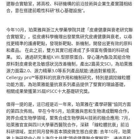
建聯合實驗室，將高校、科研機構的前沿技術與企業生產實踐相結
合，意在搭建前瞻性科研“核心基礎設施”。
今年10月，珀萊雅與浙江大學藥學院共建「皮膚健康與衰老研究聯
合實驗室」，從皮膚科學機理出發聚焦研究皮膚健康與衰老，以尋
找更精準的護膚靶點，發現新靶點、新機制，開發出更有效的原料
和產品。 在此之前，雙方其實已經達成了多項富有價值的科研成
果。 如，通過研究重組X.VII.型膠原蛋白、穿心蓮內酯及其組合物
原料對皮膚衰老及敏感狀況改善機制，產出2篇英文SCI，為珀萊雅
源力面霜2.0、源力精華3.0等系列產品賦能;通過對紫檀芪、
Cellergy pro™等原料的抗衰作用和機制研究，特別是調控線粒體
功能方面，為珀萊雅能量抗衰系列產品提供了堅實的理論基礎，
相關成果榮獲第35屆IFSCC十大基礎研究獎。
值得一提的是，這已經是近一年來，珀萊雅在“產學研醫”協同方面
的第四次佈局。 早在今年5月，珀萊雅與恩和生物達成戰略合作，
跨界合成生物學領域，聚焦合成生物學與AI技術的融合應用; 7月，
珀萊雅官宣與四川大學華西醫院合作，深耕 「線粒體抗衰」前沿
科研領域，並於同月發佈首本頭皮微生態白皮書; 去年10月，珀萊
雅上海研發中心與上海交大共建“頭皮健康聯合實驗室”，通過高校