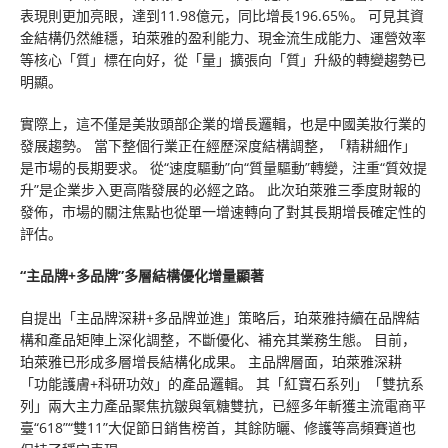
表現則更加亮眼，達到11.98億元，同比增長196.65%。 可見其資
金結構仍然維穩，珀萊雅的盈利能力、現金流生成能力、運營效率
等核心「質」標在向好，從「量」擴張向「質」升級的轉變趨勢已
明顯。
實際上，這不僅是美妝頭部企業的增長邏輯，也是中國美妝行業的
發展趨勢。 當下整個行業正在經歷深度結構調整，「精耕細作」
是市場的長期要求。 從“速度驅動”向“質量驅動”轉變，注重“質效提
升”是企業步入更高階發展的必經之路。 此次珀萊雅三季度財報的
發佈，市場的關注焦點也從單一增速轉向了對其長期增長確定性的
評估。
“主品牌+多品牌”多層結構優化增量顯著
自提出「主品牌深耕+多品牌並進」策略后，珀萊雅持續在品牌結
構和產品矩陣上深化調整，不斷優化、補充其業務生態。 目前，
珀萊雅已形成多層增長結構化成果。 主品牌層面，珀萊雅深耕
「功能護膚+科研功效」的產品邏輯。 其「紅寶石系列」「雙抗系
列」兩大主力產品聚焦抗皺與氧糖雙抗，已經多年斬獲主流電商平
臺“618”“雙11”大促節日銷售榜首，其餘防曬、修護等高頻賽道也