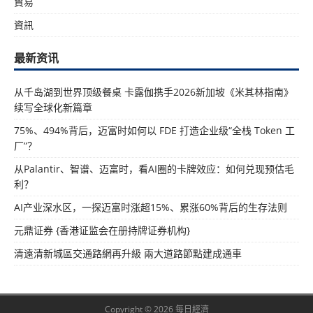
貿易
資訊
最新资讯
从千岛湖到世界顶级餐桌 卡露伽携手2026新加坡《米其林指南》
续写全球化新篇章
75%、494%背后，迈富时如何以 FDE 打造企业级“全栈 Token 工
厂”？
从Palantir、智谱、迈富时，看AI圈的卡牌效应：如何兑现预估毛
利？
AI产业深水区，一探迈富时涨超15%、累涨60%背后的生存法则
元鼎证券 {香港证监会在册持牌证券机构}
清遠清新城區交通路網再升級 兩大道路節點建成通車
Copyright © 2026 每日經濟