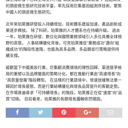
的頭皮微生態研究技術平臺，率先採用巨集基因組測序技術，聚焦
中國人的頭皮微生態研究。
近年來珀萊雅研發投入持續增加，技術體系建設加速，產品創新成
果逐步釋放。 除了科研，珀萊雅的人才體系也在持續升級。 過去
一年，珀萊雅在研發、數位化與國際業務領域引入多位具備全球視
野的高管。 人事結構優化背後，可見珀萊雅從“業務成功”邁向“組
織成功”的階段性進階，也能為其多品牌、多品類並行策略提供持
續支撐。
縱觀當下中國美妝行業，巨集觀消費環境的理性回歸、渠道競爭格
局的重塑以及品牌層面的策略分化，都在推動行業由“高速增長”向
“高質量發展”階段轉型。 在這樣的行業語境中，增速放緩無法單一
歸因於增長疲態，而是行業結構優化與增長品質提升的客觀走勢。
在市場普遍尋求「可持續增長」的階段，珀萊雅正在從“速度”向“品
質”切換。 目前看來，珀萊雅的長期增長邏輯依然穩固。