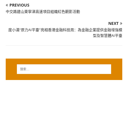
PREVIOUS
中交路建山東寧津高速項目組織紅色觀影活動
NEXT
度小滿“原力AI平臺”亮相香港金融科技周：為金融企業提供金融增強模
型及智慧體AI平臺