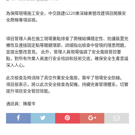
為保障現場施工安全，中交路建G220東深線東營改建項目開展安
全爬梯專項巡檢。
項目管理人員在施工現場重點排查了爬梯結構穩定性、防護裝置完
備性及連接固定點等關鍵環節，詳細指出檢查中發現的隱患問題，
並提出整改意見。 此外，管理人員現場強調了安全風險管控要
點，對所有作業人員進行安全培訓和技術交底，確保安全生產意識
深入人心。
此次檢查及時消除了高空作業安全風險，築牢了現場安全防線。
項目部表示，將以此次安全檢查為契機，持續完善管理體系，切實
提升項目安全管控效能。
通訊員：陳厘岑