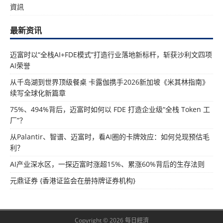
資訊
最新资讯
迈富时以“全栈AI+FDE模式”打造行业落地新标杆，斩获沙利文四项
AI荣誉
从千岛湖到世界顶级餐桌 卡露伽携手2026新加坡《米其林指南》
续写全球化新篇章
75%、494%背后，迈富时如何以 FDE 打造企业级“全栈 Token 工
厂”？
从Palantir、智谱、迈富时，看AI圈的卡牌效应：如何兑现预估毛
利？
AI产业深水区，一探迈富时涨超15%、累涨60%背后的生存法则
元鼎证券 {香港证监会在册持牌证券机构}
Copyright © 2026 每日經濟