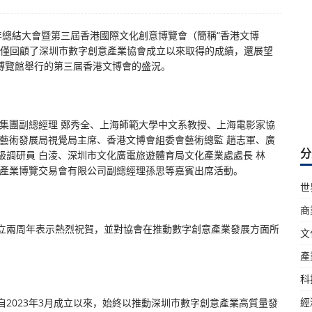
周年總結大會暨第三屆香港國際文化創意博覽會（簡稱“香港文博
不僅回顧了深圳市數字創意產業協會成立以來取得的成績，還展望
國際博覽館舉行的第三屆香港文博會的盛況。
集團副總經理 鄭秀全、上海師範大學中文系教授、上海電影家協
藝術發展局視覺局主席、香港文博會組委會藝術總監 趙志軍、廣
分
調研員 白淩、深圳市文化廣電旅遊體育局文化產業處處長 林
化產業博覽交易會有限公司副總經理孫思等嘉賓出席活動。
世
商
立兩周年表示熱烈祝賀，並對協會在推動數字創意產業發展方面所
文
產
科
經
2023年3月成立以來，始終以推動深圳市數字創意產業高質量發