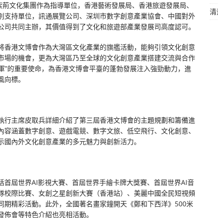
由紫荊文化集團作為指導單位，香港藝術發展局、香港旅遊發展局、
清
別支持單位，訊通展覽公司、深圳市數字創意產業協會、中國對外
公司共同主辦，其價值得到了文化和旅遊部產業發展司高度認可。
將香港文博會作為大灣區文化產業的旗艦活動，能夠引領文化創意
市場的機會，更為大灣區乃至全球的文化創意產業搭建交流與合作
力軍”的重要使命，為香港文博會平臺的蓬勃發展注入強勁動力，進
風向標。
執行主席皮取兵詳細介紹了第三屆香港文博會的主題規劃和籌備進
內容涵蓋數字創意、遊戲電競、數字文旅、低空飛行、文化創意、
示國內外文化創意產業的多元魅力與創新活力。
首屆世界AI影視大賽、首屆世界手繪卡牌大獎賽、首屆世界AI音
隊校際比賽、女創之星創新大賽（香港站）、美麗中國全民短視頻
同期精彩活動。此外，全國著名畫家鐘開天《鄭和下西洋》500米
發佈會等特色介紹也亮相活動。