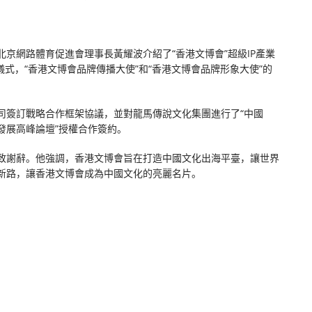
京網路體育促進會理事長黃耀波介紹了“香港文博會”超級IP產業
式，“香港文博會品牌傳播大使”和“香港文博會品牌形象大使”的
司簽訂戰略合作框架協議，並對龍馬傳說文化集團進行了“中國
發展高峰論壇”授權合作簽約。
致謝辭。他強調，香港文博會旨在打造中國文化出海平臺，讓世界
新路，讓香港文博會成為中國文化的亮麗名片。