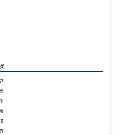
类
界
業
化
業
技
濟