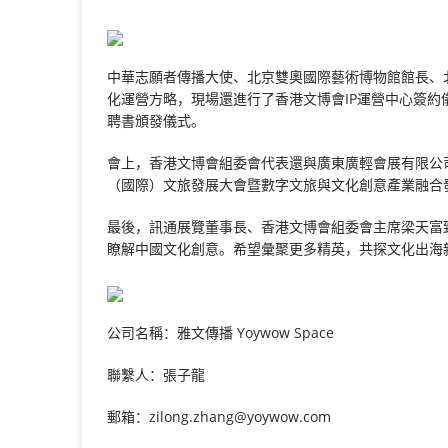
中華志願者傳播大使、北京雙奧國際藝術博物館館長、北
化運營方略，現場還進行了香港文博會IP運營中心簽約儀
聘書頒發儀式。
會上，香港文博會組委會代表還與廣東廣輕會展有限公
（國際）文旅發展大會暨數字文旅與文化創意產業融合
最後，訊通展覽董事長、香港文博會組委會主席梁天富
瞭解中國文化創意。希望彙聚更多精英，共探文化出海
公司名稱：雅文傳播 Yoywow Space
聯繫人：張子龍
郵箱：zilong.zhang@yoywow.com