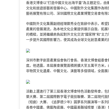
香港文博會以“打造中國文化出海平臺”為主題定位，
文化和旅遊部藝術發展中心、中國對外文化集團作為特
藝術展覽有限公司、深圳國際文化產業博覽交易會有限
中國對外文化集團副總經理鄭秀全在致辭中表示，希望
產業的發展潮流，為本地文化企業提供展示自我、拓展
的橋樑，並將繼續肩負起對外文化交流“國家隊”和“主
一步提升其國際影響力，使其成為全球文化創意產業的
深圳市數字創意產業協會執行會長、香港文博會組委會
度。他透露，本屆展會展覽面積將擴大至五萬平方米，
非物質文化遺產、中醫文化、演藝等多個領域，全面展
活動上還進行了第三屆香港文博會特色活動發佈會，包括
樂大賽、第二屆國際數字電子競技聯賽、第二屆現代鼓
（短劇）大賽、《追夢德少年》圓夢系列展演等一系列
長卷中國畫、佛藝陶瓷展、中國最美縣域榜單（香港）