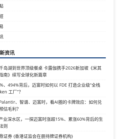
點
經
易
訊
新资讯
千岛湖到世界顶级餐桌 卡露伽携手2026新加坡《米其
指南》续写全球化新篇章
5%、494%背后，迈富时如何以 FDE 打造企业级“全栈
oken 工厂”？
Palantir、智谱、迈富时，看AI圈的卡牌效应：如何兑
预估毛利？
I产业深水区，一探迈富时涨超15%、累涨60%背后的生
法则
鼎证券 {香港证监会在册持牌证券机构}