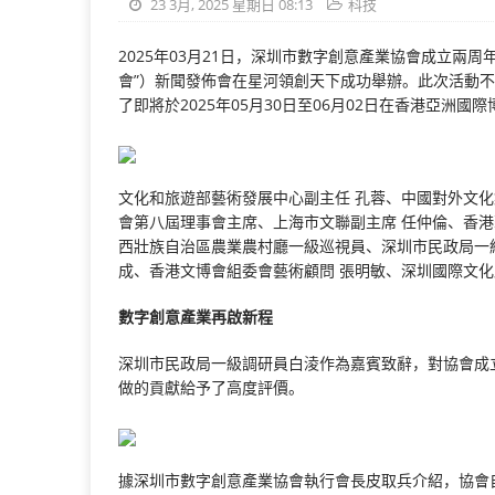
23 3月, 2025 星期日 08:13
科技
2025年03月21日，深圳市數字創意產業協會成立兩
會”）新聞發佈會在星河領創天下成功舉辦。此次活動
了即將於2025年05月30日至06月02日在香港亞洲
文化和旅遊部藝術發展中心副主任 孔蓉、中國對外文化
會第八屆理事會主席、上海市文聯副主席 任仲倫、香港
西壯族自治區農業農村廳一級巡視員、深圳市民政局一級
成、香港文博會組委會藝術顧問 張明敏、深圳國際文
數字創意產業再啟新程
深圳市民政局一級調研員白淩作為嘉賓致辭，對協會成
做的貢獻給予了高度評價。
據深圳市數字創意產業協會執行會長皮取兵介紹，協會自