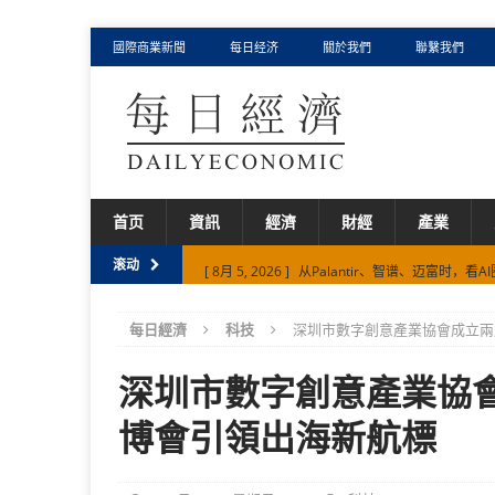
國際商業新聞
每日经济
關於我們
聯繫我們
首页
資訊
經濟
財經
產業
[ 8月 5, 2026 ]
从Palantir、智谱、迈富时，
滚动
[ 8月 3, 2026 ]
AI产业深水区，一探迈富时涨超1
每日經濟
科技
深圳市數字創意產業協會成立兩
[ 7月 30, 2026 ]
元鼎证券 {香港证监会在册持牌
[ 8月 6, 2026 ]
从千岛湖到世界顶级餐桌 卡露伽
深圳市數字創意產業協
[ 8月 5, 2026 ]
75%、494%背后，迈富时如何以 F
博會引領出海新航標