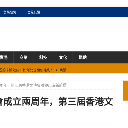
發稿諮詢
意見反饋
貿易
商業
科技
文化
觀點
看AI圈的卡牌效应：如何兑现预估毛利？
商業
5%、累涨60%背后的生存法则
商業
周年，第三屆香港文博會引領出海新航標
证券机构}
商業
携手2026新加坡《米其林指南》续写全球化新篇章
商業
會成立兩周年，第三屆香港文
DE 打造企业级“全栈 Token 工厂”？
商業