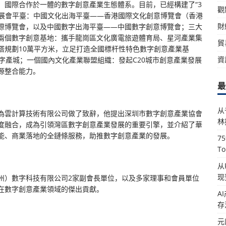
、國際合作於一體的數字創意產業生態體系。目前，已經構建了“3
觀
業展會平臺：中國文化出海平臺——香港國際文化創意博覽會（香港
財
際博覽會，以及中國數字出海平臺——中國數字創意博覽會；三大
兩個數字創意基地：攜手龍崗區文化廣電旅遊體育局、星河產業集
貿
塔規劃10萬平方米，立足打造全國標杆性特色數字創意產業基
資
字產城；一個國內文化產業聯盟組織：發起C20城市創意產業發展
源整合能力。
最
从
為雲計算技術有限公司做了致辭，他提出深圳市數字創意產業協會
林
度融合，成為引領灣區數字創意產業發展的重要引擎，並介紹了華
能、商業落地的全鏈條服務，助推數字創意產業的發展。
7
T
从
现
州）數字科技有限公司2家副會長單位，以及多家理事和會員單位
在數字創意產業領域的傑出貢獻。
A
存
元