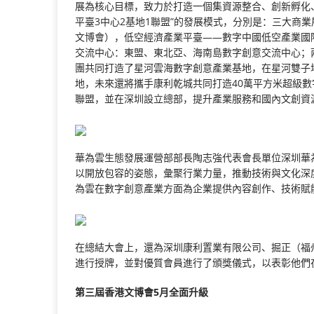
展為核心目標，致力於打造一個集資源整合、創新孵化
平臺3中心2基地1聯盟”的發展模式，分別是：三大商
文博會），低空經濟產業平臺——數字中國低空產業國
交流中心：東盟、東北亞、海南島數字創意交流中心；
團共同打造了星河雲海數字創意產業基地，在星河雙子
地，未來還將攜手康利乾城共同打造40萬平方米超級數
聯盟，並在深圳設立總部，提升產業服務和國內文創資
華為雲生態發展運營部部長陶志強代表會長單位深圳華
以開放包容的姿態，彙聚行業力量，推動技術與文化深
為雲在數字創意產業方面為企業提供內容創作、技術賦
在總結大會上，還為深圳康利置業有限公司、掘正（福
進行授牌，並對優質會員進行了頒獎儀式，以表彰他們
第三屆香港文博會
5月全面升級