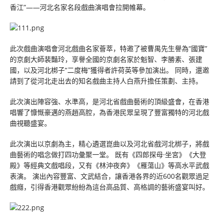
香江”——河北名家名段戲曲演唱會拉開帷幕。
此次戲曲演唱會河北戲曲名家薈萃，特邀了被曹禺先生譽為“國寶”
的京劇大師裴豔玲，享譽全國的京劇名家於魁智、李勝素、張建
國，以及河北梆子“二度梅”獲得者許荷英等參加演出。 同時，還邀
請到了從河北走出去的知名戲曲主持人白燕升擔任策劃、主持。
此次演出陣容強、水準高，是河北省戲曲藝術的頂級盛會，在香港
唱響了慷慨豪邁的燕趙高腔，為香港民眾呈現了豐富獨特的河北戲
曲視聽盛宴。
此次演出以京劇為主，精心遴選崑曲以及河北省戲河北梆子，將戲
曲藝術的唱念做打四功彙聚一堂。 既有《四郎探母·坐宮》《大登
殿》等經典文戲唱段，又有《林沖夜奔》《雁蕩山》等高水平武戲
表演。 演出內容豐富、文武結合，讓香港各界的近600名觀眾過足
戲癮，引得香港觀眾紛紛為這台高品質、高格調的藝術盛宴叫好。