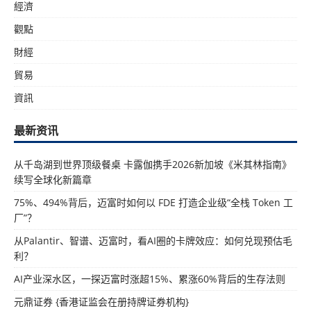
經濟
觀點
財經
貿易
資訊
最新资讯
从千岛湖到世界顶级餐桌 卡露伽携手2026新加坡《米其林指南》
续写全球化新篇章
75%、494%背后，迈富时如何以 FDE 打造企业级“全栈 Token 工
厂”？
从Palantir、智谱、迈富时，看AI圈的卡牌效应：如何兑现预估毛
利？
AI产业深水区，一探迈富时涨超15%、累涨60%背后的生存法则
元鼎证券 {香港证监会在册持牌证券机构}