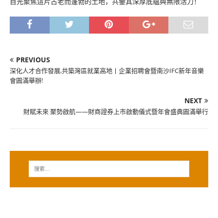
目光聚焦這片古老而蓬勃的土地，共鑒其深厚底蘊與無限活力！
PREVIOUS
​深化人才合作發展,共築灣區就業高地丨企業招聘會暨南沙IFC新年音樂
會圓滿舉辦!
NEXT
財賦未來 聚勢啟航——財商證券上市啟動儀式暨年會盛典圓滿舉行