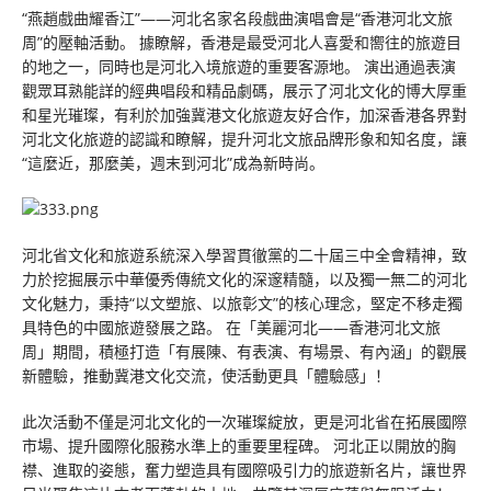
“燕趙戲曲耀香江”——河北名家名段戲曲演唱會是“香港河北文旅
周”的壓軸活動。 據瞭解，香港是最受河北人喜愛和嚮往的旅遊目
的地之一，同時也是河北入境旅遊的重要客源地。 演出通過表演
觀眾耳熟能詳的經典唱段和精品劇碼，展示了河北文化的博大厚重
和星光璀璨，有利於加強冀港文化旅遊友好合作，加深香港各界對
河北文化旅遊的認識和瞭解，提升河北文旅品牌形象和知名度，讓
“這麼近，那麼美，週末到河北”成為新時尚。
河北省文化和旅遊系統深入學習貫徹黨的二十屆三中全會精神，致
力於挖掘展示中華優秀傳統文化的深邃精髓，以及獨一無二的河北
文化魅力，秉持“以文塑旅、以旅彰文”的核心理念，堅定不移走獨
具特色的中國旅遊發展之路。 在「美麗河北——香港河北文旅
周」期間，積極打造「有展陳、有表演、有場景、有內涵」的觀展
新體驗，推動冀港文化交流，使活動更具「體驗感」！
此次活動不僅是河北文化的一次璀璨綻放，更是河北省在拓展國際
市場、提升國際化服務水準上的重要里程碑。 河北正以開放的胸
襟、進取的姿態，奮力塑造具有國際吸引力的旅遊新名片，讓世界