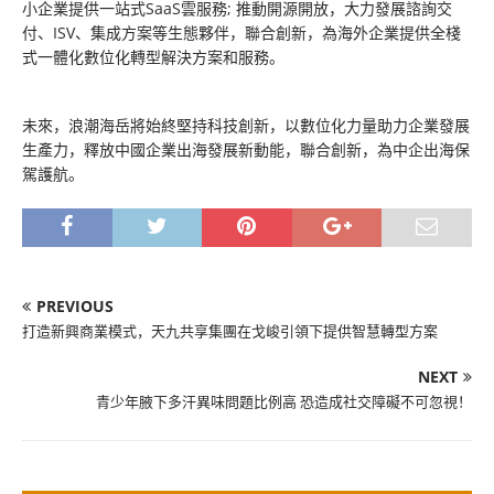
小企業提供一站式SaaS雲服務; 推動開源開放，大力發展諮詢交
付、ISV、集成方案等生態夥伴，聯合創新，為海外企業提供全棧
式一體化數位化轉型解決方案和服務。
未來，浪潮海岳將始終堅持科技創新，以數位化力量助力企業發展
生產力，釋放中國企業出海發展新動能，聯合創新，為中企出海保
駕護航。
PREVIOUS
打造新興商業模式，天九共享集團在戈峻引領下提供智慧轉型方案
NEXT
青少年腋下多汗異味問題比例高 恐造成社交障礙不可忽視！