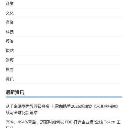
商業
文化
產業
科技
經濟
觀點
財經
貿易
資訊
最新资讯
从千岛湖到世界顶级餐桌 卡露伽携手2026新加坡《米其林指南》
续写全球化新篇章
75%、494%背后，迈富时如何以 FDE 打造企业级“全栈 Token 工