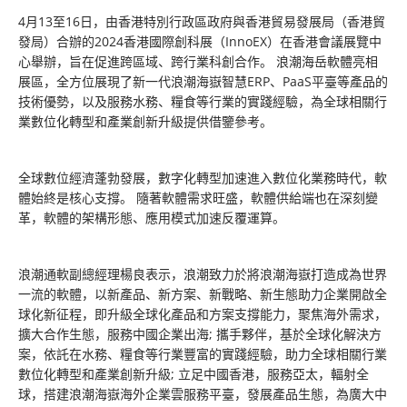
4月13至16日，由香港特別行政區政府與香港貿易發展局（香港貿
發局）合辦的2024香港國際創科展（InnoEX）在香港會議展覽中
心舉辦，旨在促進跨區域、跨行業科創合作。 浪潮海岳軟體亮相
展區，全方位展現了新一代浪潮海嶽智慧ERP、PaaS平臺等產品的
技術優勢，以及服務水務、糧食等行業的實踐經驗，為全球相關行
業數位化轉型和產業創新升級提供借鑒參考。
全球數位經濟蓬勃發展，數字化轉型加速進入數位化業務時代，軟
體始終是核心支撐。 隨著軟體需求旺盛，軟體供給端也在深刻變
革，軟體的架構形態、應用模式加速反覆運算。
浪潮通軟副總經理楊良表示，浪潮致力於將浪潮海嶽打造成為世界
一流的軟體，以新產品、新方案、新戰略、新生態助力企業開啟全
球化新征程，即升級全球化產品和方案支撐能力，聚焦海外需求，
擴大合作生態，服務中國企業出海; 攜手夥伴，基於全球化解決方
案，依託在水務、糧食等行業豐富的實踐經驗，助力全球相關行業
數位化轉型和產業創新升級; 立足中國香港，服務亞太，輻射全
球，搭建浪潮海嶽海外企業雲服務平臺，發展產品生態，為廣大中