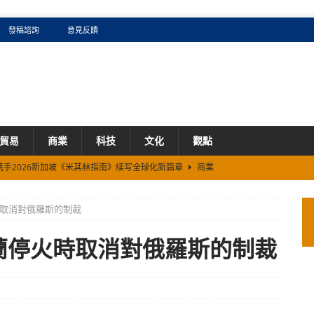
發稿諮詢
意見反饋
貿易
商業
科技
文化
觀點
携手2026新加坡《米其林指南》续写全球化新篇章
商業
DE 打造企业级“全栈 Token 工厂”？
商業
取消對俄羅斯的制裁
看AI圈的卡牌效应：如何兑现预估毛利？
商業
5%、累涨60%背后的生存法则
商業
蘭停火時取消對俄羅斯的制裁
造行业落地新标杆，斩获沙利文四项AI荣誉
財經