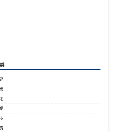
类
界
業
化
業
技
濟