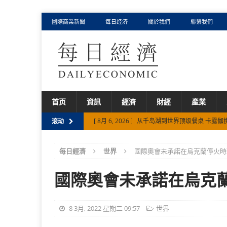
國際商業新聞
每日经济
關於我們
聯繫我們
首页
資訊
經濟
財經
產業
[ 8月 6, 2026 ]
从千岛湖到世界顶级餐桌 卡露伽
滚动
[ 8月 5, 2026 ]
75%、494%背后，迈富时如何以 F
每日經濟
世界
國際奧會未承諾在烏克蘭停火時
[ 8月 5, 2026 ]
从Palantir、智谱、迈富时，
[ 8月 3, 2026 ]
AI产业深水区，一探迈富时涨超1
國際奧會未承諾在烏克
[ 8月 8, 2026 ]
迈富时以“全栈AI+FDE模式”打
8 3月, 2022 星期二 09:57
世界