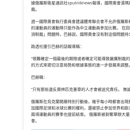
據俄羅斯衛星通訊社sputniknews報導，國際奧會
裁。
週一國際奧會執行委員會建議體育聯合會不允許俄羅斯
的運動員的運動隊只能作為中立運動員參加比賽。 在
消制裁」問題時，巴赫說，國際奧會沒有對這個問題持
路透社援引巴赫的話報導稱：
“很難確定一個最後的期限或者確定可能導致嚴厲制裁
的方式來密切注意局勢和根據事態的進一步發展來調整。
巴赫稱：
“只有那些違反奧林匹克憲章的人才會被追究責任。 無
俄羅斯在烏克蘭開展特別行動後，幾乎每小時都會出現
加國際足球和冰球比賽的權利，還被禁止參加世界和歐
兩項運動員的賽季也提前結束。 俄羅斯被剝奪舉辦大
會。