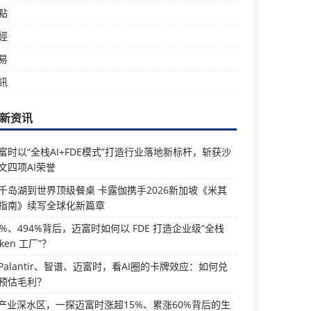
點
經
易
訊
新资讯
富时以“全栈AI+FDE模式”打造行业落地新标杆，斩获沙
文四项AI荣誉
千岛湖到世界顶级餐桌 卡露伽携手2026新加坡《米其
指南》续写全球化新篇章
5%、494%背后，迈富时如何以 FDE 打造企业级“全栈
oken 工厂”？
Palantir、智谱、迈富时，看AI圈的卡牌效应：如何兑
预估毛利？
I产业深水区，一探迈富时涨超15%、累涨60%背后的生