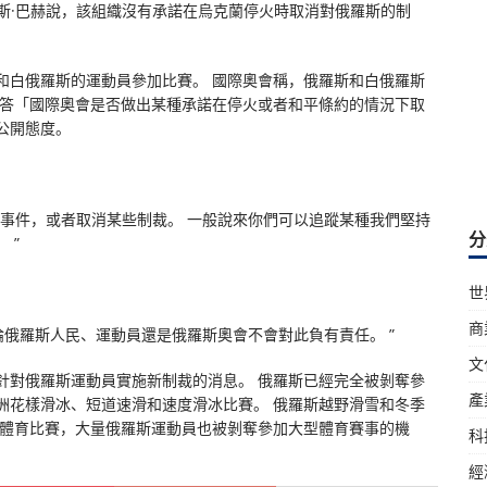
湯瑪斯·巴赫說，該組織沒有承諾在烏克蘭停火時取消對俄羅斯的制
和白俄羅斯的運動員參加比賽。 國際奧會稱，俄羅斯和白俄羅斯
回答「國際奧會是否做出某種承諾在停火或者和平條約的情況下取
公開態度。
的事件，或者取消某些制裁。 一般說來你們可以追蹤某種我們堅持
分
 ”
世
商
論俄羅斯人民、運動員還是俄羅斯奧會不會對此負有責任。 ”
文
針對俄羅斯運動員實施新制裁的消息。 俄羅斯已經完全被剝奪參
產
洲花樣滑冰、短道速滑和速度滑冰比賽。 俄羅斯越野滑雪和冬季
量體育比賽，大量俄羅斯運動員也被剝奪參加大型體育賽事的機
科
經