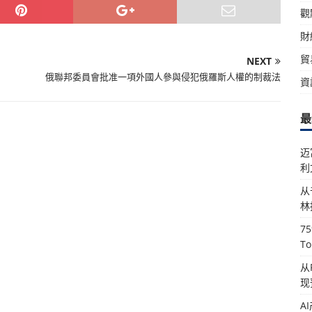
觀
財
貿
NEXT
俄聯邦委員會批准一項外國人參與侵犯俄羅斯人權的制裁法
資
最
迈
利
从
林
7
T
从
现
A